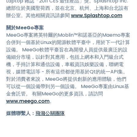
Laptop 雜誌「2011 CES 最佳產品」獎。Splashtop Inc.
總部位於美國聖荷西，並在北京、杭州、上海和台北設有
辦公室。其他相關資訊請參閱
www.Splashtop.com
關於MeeGo專案
MeeGo專案將英特爾的Moblin™和諾基亞的Maemo專案
合併到一個基於Linux的開源軟體平臺中，用於下一代計算
設備。 MeeGo軟體平臺旨在為開發人員提供最廣泛的設
備細分市場，以針對其應用，包括上網本和入門級台式
機，手持計算和通信設備，車載資訊娛樂設備，聯網電
視，媒體電話等 - 所有這些都使用基於Qt的統一API集。
對於消費者來說，MeeGo將提供創新的應用體驗，他們
可以從一個設備帶到另一個設備。 MeeGo專案由Linux基
金會託管。 有關MeeGo的更多資訊，請訪問
www.meego.com
。
媒體聯繫人：
飛濺公關團隊