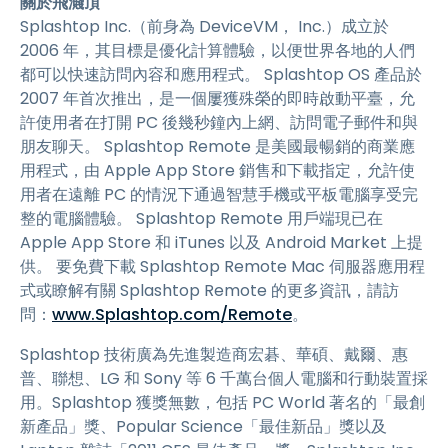
關於飛濺頂
Splashtop Inc.（前身為 DeviceVM， Inc.）成立於
2006 年，其目標是優化計算體驗，以便世界各地的人們
都可以快速訪問內容和應用程式。 Splashtop OS 產品於
2007 年首次推出，是一個屢獲殊榮的即時啟動平臺，允
許使用者在打開 PC 後幾秒鐘內上網、訪問電子郵件和與
朋友聊天。 Splashtop Remote 是美國最暢銷的商業應
用程式，由 Apple App Store 銷售和下載指定，允許使
用者在遠離 PC 的情況下通過智慧手機或平板電腦享受完
整的電腦體驗。 Splashtop Remote 用戶端現已在
Apple App Store 和 iTunes 以及 Android Market 上提
供。 要免費下載 Splashtop Remote Mac 伺服器應用程
式或瞭解有關 Splashtop Remote 的更多資訊，請訪
問：
www.Splashtop.com/Remote
。
Splashtop 技術廣為先進製造商宏碁、華碩、戴爾、惠
普、聯想、LG 和 Sony 等 6 千萬台個人電腦和行動裝置採
用。Splashtop 獲獎無數，包括 PC World 著名的「最創
新產品」獎、Popular Science「最佳新品」獎以及