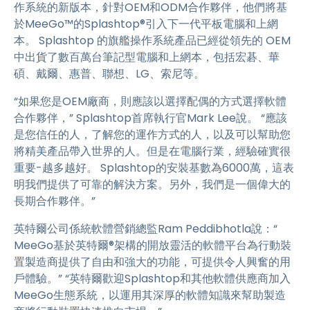
作系統的新版本，針對OEM和ODM合作夥伴，他們將基
於MeeGo™的Splashtop®引入下一代平板電腦和上網
本。 Splashtop 的旗艦操作系統產品已經從領先的 OEM
中出貨了數百萬台筆記型電腦和上網本，包括宏碁、華
碩、戴爾、惠普、聯想、LG、索尼等。
“如果您是OEM廠商，則應該以選擇配偶的方式選擇軟體
合作夥伴，” Splashtop首席執行官Mark Lee說。 “應該
是您信任的人，了解您的運作方式的人，以及可以幫助您
將精美產品帶入世界的人。但是在電腦行業，經驗確實很
重要-越多越好。 Splashtop的安裝基數為6000萬，這表
明我們提供了可靠的解決方案。另外，我們是一個偉大的
長期合作夥伴。”
英特爾公司係統軟體營銷總監Ram Peddibhotla說：“
MeeGo基於英特爾®架構的開放靈活的軟體平台為行動裝
置製造商提供了自由和強大的功能，可提供令人興奮的用
戶體驗。” “英特爾歡迎Splashtop和其他軟體供應商加入
MeeGo生態系統，以運用其深厚的軟體知識來幫助製造