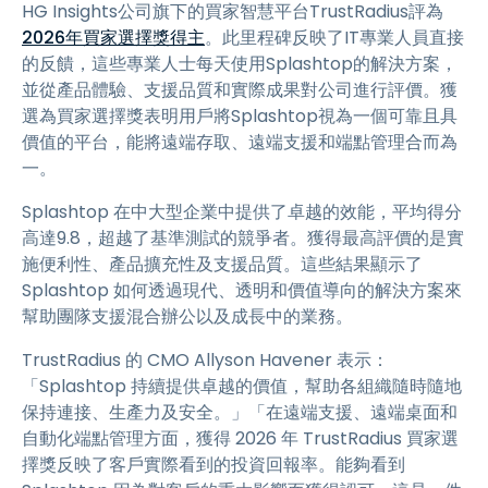
HG Insights公司旗下的買家智慧平台TrustRadius評為
2026年買家選擇獎得主
。此里程碑反映了IT專業人員直接
的反饋，這些專業人士每天使用Splashtop的解決方案，
並從產品體驗、支援品質和實際成果對公司進行評價。獲
選為買家選擇獎表明用戶將Splashtop視為一個可靠且具
價值的平台，能將遠端存取、遠端支援和端點管理合而為
一。
Splashtop 在中大型企業中提供了卓越的效能，平均得分
高達9.8，超越了基準測試的競爭者。獲得最高評價的是實
施便利性、產品擴充性及支援品質。這些結果顯示了
Splashtop 如何透過現代、透明和價值導向的解決方案來
幫助團隊支援混合辦公以及成長中的業務。
TrustRadius 的 CMO Allyson Havener 表示：
「Splashtop 持續提供卓越的價值，幫助各組織隨時隨地
保持連接、生產力及安全。」「在遠端支援、遠端桌面和
自動化端點管理方面，獲得 2026 年 TrustRadius 買家選
擇獎反映了客戶實際看到的投資回報率。能夠看到