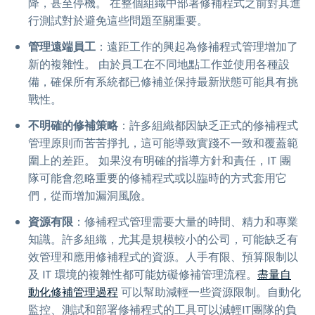
降，甚至停機。 在整個組織中部署修補程式之前對其進
行測試對於避免這些問題至關重要。
管理遠端員工
：遠距工作的興起為修補程式管理增加了
新的複雜性。 由於員工在不同地點工作並使用各種設
備，確保所有系統都已修補並保持最新狀態可能具有挑
戰性。
不明確的修補策略
：許多組織都因缺乏正式的修補程式
管理原則而苦苦掙扎，這可能導致實踐不一致和覆蓋範
圍上的差距。 如果沒有明確的指導方針和責任，IT 團
隊可能會忽略重要的修補程式或以臨時的方式套用它
們，從而增加漏洞風險。
資源有限
：修補程式管理需要大量的時間、精力和專業
知識。許多組織，尤其是規模較小的公司，可能缺乏有
效管理和應用修補程式的資源。人手有限、預算限制以
及 IT 環境的複雜性都可能妨礙修補管理流程。
盡量自
動化修補管理過程
可以幫助減輕一些資源限制。自動化
監控、測試和部署修補程式的工具可以減輕IT團隊的負