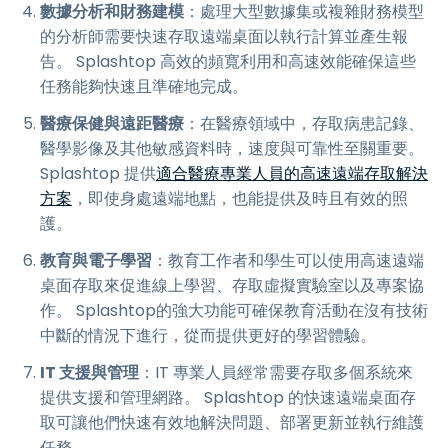
數據分析和財務建模
：處理大型數據集或複雜財務模型
的分析師需要快速存取遠端桌面以執行計算並產生報
告。 Splashtop 高效的頻寬利用和高速效能確保這些
任務能夠快速且準確地完成。
醫療保健與遠距醫療
：在醫療領域中，存取病患記錄、
醫學影像及其他敏感資料時，速度與可靠性至關重要。
Splashtop 提供
適合醫療專業人員的高速遠端存取解決
方案
，即使身處遠端地點，也能提供及時且有效的照
護。
教育與電子學習
：教育工作者和學生可以使用高速遠端
桌面存取來促進線上學習、存取虛擬實驗室以及專案協
作。 Splashtop的強大功能可確保教育活動在沒有技術
中斷的情況下進行，從而提供更好的學習體驗。
IT 支援與管理
：IT 專業人員經常需要存取多個系統來
提供支援和管理網路。 Splashtop 的快速遠端桌面存
取可讓他們快速有效地解決問題、部署更新並執行維護
任務。