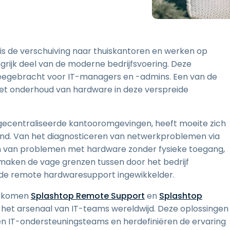
Ondersteuning op locatie
Remote access via
RDP/SSH/VNC
Op afstand werken met
s de verschuiving naar thuiskantoren en werken op
Wacom
grijk deel van de moderne bedrijfsvoering. Deze
Toegang op afstand voor
meegebracht voor IT-managers en -admins. Een van de
Labo's
et onderhoud van hardware in deze verspreide
Endpoint-beveiliging
Ontdek alle behoeften
Ontdek a
gecentraliseerde kantooromgevingen, heeft moeite zich
nd. Van het diagnosticeren van netwerkproblemen via
en van problemen met hardware zonder fysieke toegang,
 maken de vage grenzen tussen door het bedrijf
 de remote hardwaresupport ingewikkelder.
ie komen
Splashtop Remote Support
en
Splashtop
 het arsenaal van IT-teams wereldwijd. Deze oplossingen
n IT-ondersteuningsteams en herdefiniëren de ervaring