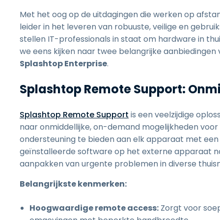
Met het oog op de uitdagingen die werken op afstan
leider in het leveren van robuuste, veilige en gebru
stellen IT-professionals in staat om hardware in th
we eens kijken naar twee belangrijke aanbiedingen
Splashtop Enterprise
.
Splashtop Remote Support: Onm
Splashtop Remote Support
is een veelzijdige oplos
naar onmiddellijke, on-demand mogelijkheden voor r
ondersteuning te bieden aan elk apparaat met een
geïnstalleerde software op het externe apparaat nod
aanpakken van urgente problemen in diverse thui
Belangrijkste kenmerken:
Hoogwaardige remote access:
Zorgt voor soep