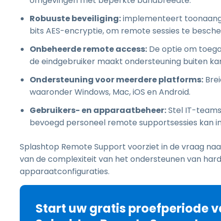
omgevingen met beperkte bandbreedte.
Robuuste beveiliging:
implementeert toonaange
bits AES-encryptie, om remote sessies te besch
Onbeheerde remote access:
De optie om toega
de eindgebruiker maakt ondersteuning buiten kan
Ondersteuning voor meerdere platforms:
Brei
waaronder Windows, Mac, iOS en Android.
Gebruikers- en apparaatbeheer:
Stel IT-teams
bevoegd personeel remote supportsessies kan ini
Splashtop Remote Support voorziet in de vraag naar 
van de complexiteit van het ondersteunen van hard
apparaatconfiguraties.
Start uw gratis proefperiode 