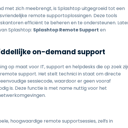
d met zich meebrengt, is Splashtop uitgegroeid tot een
iksvriendelijke remote supportoplossingen. Deze tools
uiskantoren efficiënt te beheren en te ondersteunen. Late
 van Splashtop:
Splashtop Remote Support
en
iddellijke on-demand support
sing op maat voor IT, support en helpdesks die op zoek zij
emote support. Het stelt technici in staat om directe
 eenvoudige sessiecode, waardoor er geen vooraf
ig is. Deze functie is met name nuttig voor het
snetwerkomgevingen.
ele, hoogwaardige remote supportsessies, zelfs in