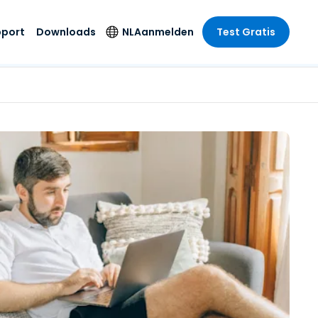
pport
Downloads
NL
Aanmelden
Test Gratis
 branche
 branche
Securityproducten
Taal
e remote
ondersteuning
s
s
Antivirus
English
mote
us
Entertainment
Entertainment
Endpointdetectie en
Deutsch
SSO en
-respons
e
idszorg
Español
id. On-
Foxpass Wifi Access
del
del
Français
& Control
& Publieke
gie
Zero Trust Secure
Italiano
Workspace
Nederlands
uur & Design
Shield (Anti-
Português
oplichting)
n & Accounting
le bedrijfstakken
简体中文
Alle producten
繁體中文