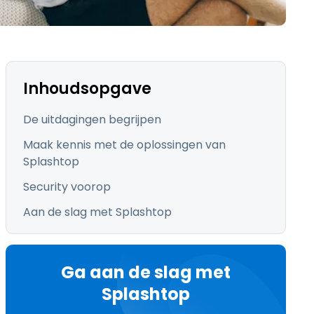
日本語
한국어
ภาษาไทย
Bahasa
Inhoudsopgave
De uitdagingen begrijpen
Maak kennis met de oplossingen van
Splashtop
lle sectoren
Security voorop
Aan de slag met Splashtop
Ga aan de slag met
Splashtop