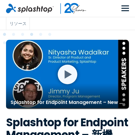
リソース
Splashtop for Endpoint Management – New Features, Roadmap and More
Splashtop for Endpoint
Management – 新機