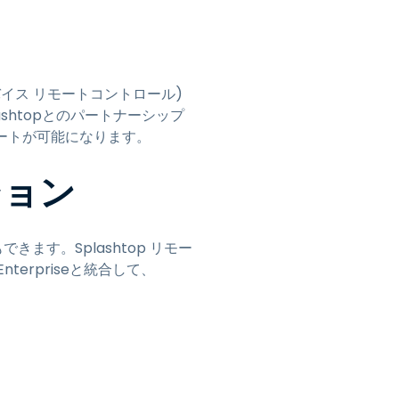
日本語
한국어
ภาษาไทย
rt デバイス リモートコントロール)
Bahasa
s.Splashtopとのパートナーシップ
ポートが可能になります。
業界について詳しく
ション
きます。Splashtop リモー
erpriseと統合して、