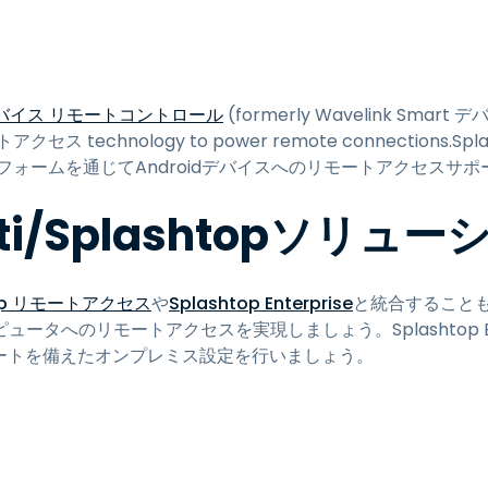
トアクセス
Wacomでリモートワーク
リモートラボアクセス
art デバイス リモートコントロール
(formerly Wavelink Sma
エンドポイントセキュリティ
リモートアクセス technology to power remote connection
ットフォームを通じてAndroidデバイスへのリモートアクセスサ
すべてのニーズについて詳し
く
すべての
ti/Splashtopソリュー
top リモートアクセス
や
Splashtop Enterprise
と統合することもで
ータへのリモートアクセスを実現しましょう。Splashtop Ent
RSAサポートを備えたオンプレミス設定を行いましょう。