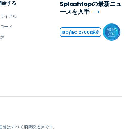
開始する
Splashtopの最新ニュ
ースを入手
トライアル
ンロード
ISO/IEC 27001認定
設定
opの価格はすべて消費税抜きです。