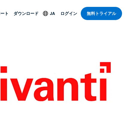
ポート
ダウンロード
JA
ログイン
無料トライアル
ト
セキュリティ製品
言語
管理操作性を
ー
ルサポート
ウイルス対策
English
ープライズグ
＆エンターテインメ
＆エンターテインメ
ステータス
エンドポイントの検出
Deutsch
ートアクセス
と対応
ポート。オン
Español
ションが利用
Foxpass Wi-Fiアクセ
Français
ス＆コントロール
ゼロトラストセキュア
Italiano
び公共部門
ジー
ワークスペース
Nederlands
クチャとデザイン
Shield（詐欺対策）
Português
業界を見る
計
简体中文
すべての製品
繁體中文