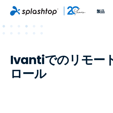
製品
Remote Access
役割別
ユースケース別
会社
Remote
個人や小規模なチームが、
ITプロフ
リモートワーク
Remote Support
会社情報
どこからでも、どのデバイ
らゆるデバ
ITサポートとヘル
エンドポイント管
キャリア
スからでも仕事用のコンピ
でサポート
Ivantiでのリモ
ューターにアクセスできま
ます。リア
エンドポイント管
リモートアクセス
イベント
す。
チ管理はア
リティ
リモート学習
お問い合わせ
用できます
ロール
MSP
オプション
す。
OEM
すべてのユースケ