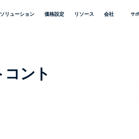
ソリューション
価格設定
リソース
会社
サ
 Support
ニーズ別
タイプ別
認証情報
Autonomous
Enterprise
業界別
業界別
関連会社
サポー
Endpoint
ェッショナルがあ
SSOと高度な
リモートデスクトップ
ブログ
セキュリティ
教育
教育
パートナ
テクニカ
Management
イスをリモート
備えたエンタ
プデスク
理
脆弱性とパッチ管理
ケーススタディ
プレス
メディア
メディア
顧客
システム
できるようにし
レードのリモ
リアルタイムのパッチ適
ートコント
ント
ント
ルタイムのパッ
とリモートサ
用、自動化、完全な可視性
理とセキュ
Intuneをさらに強力に
競合他社との比較
受賞歴
ドオンとして利
プレミスオプ
と制御を提供し、ITプロフ
医療
MSP
リスクとコンプライアンス
データシート
。オンプレミス
可能です。
ェッショナルがデバイスを
小売り
小売り
が利用可能で
リモートで監視、管理、保
RDP/VPNの代替製品
デモ動画
護できるようにします。
政府およ
テクノロ
VDI/DaaSの代替製品
ウェビナー
アーキテ
オンプレミス展開
ースを見る
すべてのタイプを見る
すべての
財務・会
IoTのリモートサポート
フィールドサポート
RDP/SSH/VNCによるリモー