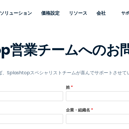
ソリューション
価格設定
リソース
会社
サ
 Support
ニーズ別
タイプ別
認証情報
Autonomous
Enterprise
業界別
業界別
関連会社
サポー
htop営業チームへの
Endpoint
ェッショナルがあ
SSOと高度な
リモートデスクトップ
ブログ
セキュリティ
教育
教育
パートナ
テクニカ
Management
イスをリモート
備えたエンタ
プデスク
理
脆弱性とパッチ管理
ケーススタディ
プレス
メディア
メディア
顧客
システム
できるようにし
レードのリモ
リアルタイムのパッチ適
ント
ント
ルタイムのパッ
とリモートサ
用、自動化、完全な可視性
理とセキュ
Intuneをさらに強力に
競合他社との比較
受賞歴
ドオンとして利
プレミスオプ
と制御を提供し、ITプロフ
医療
MSP
、Splashtopスペシャリストチームが喜んでサポートさせ
リスクとコンプライアンス
データシート
。オンプレミス
可能です。
ェッショナルがデバイスを
小売り
小売り
が利用可能で
リモートで監視、管理、保
RDP/VPNの代替製品
デモ動画
姓
*
護できるようにします。
政府およ
テクノロ
VDI/DaaSの代替製品
ウェビナー
アーキテ
オンプレミス展開
ースを見る
すべてのタイプを見る
すべての
財務・会
IoTのリモートサポート
企業・組織名
*
フィールドサポート
RDP/SSH/VNCによるリモー