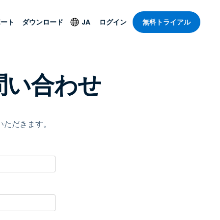
ポート
ダウンロード
JA
ログイン
無料トライアル
ト
セキュリティ製品
言語
お問い合わせ
管理操作性を
ー
ルサポート
ウイルス対策
English
ープライズグ
＆エンターテインメ
＆エンターテインメ
ステータス
エンドポイントの検出
Deutsch
ートアクセス
と対応
ポート。オン
Español
ションが利用
Foxpass Wi-Fiアクセ
ていただきます。
Français
ス＆コントロール
ゼロトラストセキュア
Italiano
び公共部門
ジー
ワークスペース
Nederlands
クチャとデザイン
Shield（詐欺対策）
Português
業界を見る
計
简体中文
すべての製品
繁體中文