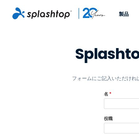
製品
Remote Access
役割別
ユースケース別
会社
Remote
Splas
個人や小規模なチームが、
ITプロフ
リモートワーク
Remote Support
会社情報
どこからでも、どのデバイ
らゆるデバ
ITサポートとヘル
エンドポイント管
キャリア
スからでも仕事用のコンピ
でサポート
ューターにアクセスできま
ます。リア
エンドポイント管
リモートアクセス
イベント
す。
チ管理はア
リティ
フォームにご記入いただければ
リモート学習
お問い合わせ
用できます
MSP
オプション
名
*
す。
OEM
すべてのユースケ
役職