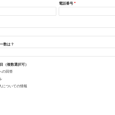
電話番号
*
トアクセス
Wacomでリモートワーク
リモートラボアクセス
エンドポイントセキュリティ
すべてのニーズについて詳し
ー数は？
く
すべての
目（複数選択可）
への回答
ル
入についての情報