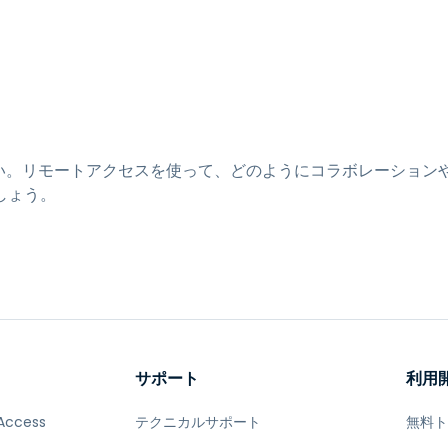
トアクセス
Wacomでリモートワーク
リモートラボアクセス
エンドポイントセキュリティ
すべてのニーズについて詳し
さい。リモートアクセスを使って、どのようにコラボレーション
く
すべての
しょう。
サポート
利用
Access
テクニカルサポート
無料