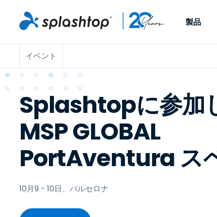
製品
イベント
Remote Access
役割別
ユースケース別
会社
Remote
個人や小規模なチームが、
ITプロフ
リモートワーク
Remote Support
会社情報
どこからでも、どのデバイ
らゆるデバ
Splashtopに参
ITサポートとヘル
エンドポイント管
キャリア
スからでも仕事用のコンピ
でサポート
ューターにアクセスできま
ます。リア
エンドポイント管
リモートアクセス
イベント
す。
チ管理はア
リティ
MSP GLOBAL
リモート学習
お問い合わせ
用できます
MSP
オプション
PortAventura
す。
OEM
すべてのユースケ
10月9 - 10日、バルセロナ