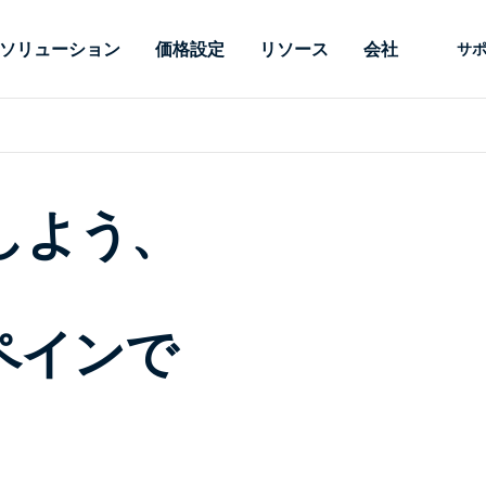
ソリューション
価格設定
リソース
会社
サ
 Support
ニーズ別
タイプ別
認証情報
Autonomous
Enterprise
業界別
業界別
関連会社
サポー
Endpoint
ェッショナルがあ
SSOと高度な
リモートデスクトップ
ブログ
セキュリティ
教育
教育
パートナ
テクニカ
Management
イスをリモート
備えたエンタ
加しよう、
プデスク
理
脆弱性とパッチ管理
ケーススタディ
プレス
メディア
メディア
顧客
システム
できるようにし
レードのリモ
リアルタイムのパッチ適
ント
ント
ルタイムのパッ
とリモートサ
用、自動化、完全な可視性
理とセキュ
Intuneをさらに強力に
競合他社との比較
受賞歴
ドオンとして利
プレミスオプ
と制御を提供し、ITプロフ
医療
MSP
リスクとコンプライアンス
データシート
。オンプレミス
可能です。
ェッショナルがデバイスを
小売り
小売り
が利用可能で
リモートで監視、管理、保
RDP/VPNの代替製品
デモ動画
 スペインで
護できるようにします。
政府およ
テクノロ
VDI/DaaSの代替製品
ウェビナー
アーキテ
オンプレミス展開
ースを見る
すべてのタイプを見る
すべての
財務・会
IoTのリモートサポート
フィールドサポート
RDP/SSH/VNCによるリモー