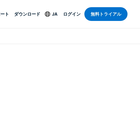
ポート
ダウンロード
JA
ログイン
無料トライアル
ト
セキュリティ製品
言語
管理操作性を
ー
ルサポート
ウイルス対策
English
ープライズグ
＆エンターテインメ
＆エンターテインメ
ステータス
エンドポイントの検出
Deutsch
ートアクセス
と対応
ポート。オン
Español
ションが利用
Foxpass Wi-Fiアクセ
Français
ス＆コントロール
ゼロトラストセキュア
Italiano
び公共部門
ジー
ワークスペース
Nederlands
クチャとデザイン
Shield（詐欺対策）
Português
業界を見る
計
简体中文
すべての製品
繁體中文