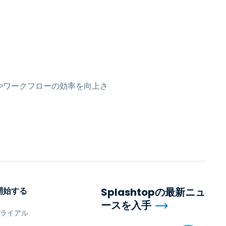
日本語
한국어
ภาษาไทย
Bahasa
やワークフローの効率を向上さ
業界について詳しく
開始する
Splashtopの最新ニュ
ースを入手
トライアル