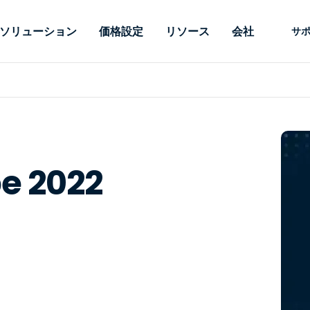
ソリューション
価格設定
リソース
会社
サ
 Support
ニーズ別
タイプ別
認証情報
Autonomous
Enterprise
業界別
業界別
関連会社
サポー
Endpoint
ェッショナルがあ
SSOと高度な
リモートデスクトップ
ブログ
セキュリティ
教育
教育
パートナ
テクニカ
Management
イスをリモート
備えたエンタ
プデスク
理
脆弱性とパッチ管理
ケーススタディ
プレス
メディア
メディア
顧客
システム
できるようにし
レードのリモ
リアルタイムのパッチ適
ント
ント
ルタイムのパッ
とリモートサ
用、自動化、完全な可視性
理とセキュ
Intuneをさらに強力に
競合他社との比較
受賞歴
e 2022
ドオンとして利
プレミスオプ
と制御を提供し、ITプロフ
医療
MSP
リスクとコンプライアンス
データシート
。オンプレミス
可能です。
ェッショナルがデバイスを
小売り
小売り
が利用可能で
リモートで監視、管理、保
RDP/VPNの代替製品
デモ動画
護できるようにします。
政府およ
テクノロ
VDI/DaaSの代替製品
ウェビナー
アーキテ
オンプレミス展開
ースを見る
すべてのタイプを見る
すべての
財務・会
IoTのリモートサポート
フィールドサポート
RDP/SSH/VNCによるリモー