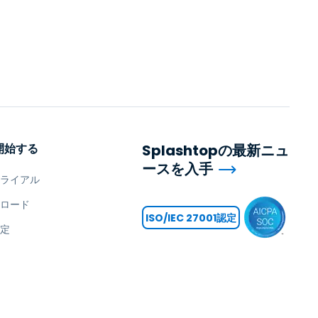
開始する
Splashtopの最新ニュ
ースを入手
トライアル
ンロード
ISO/IEC 27001認定
設定