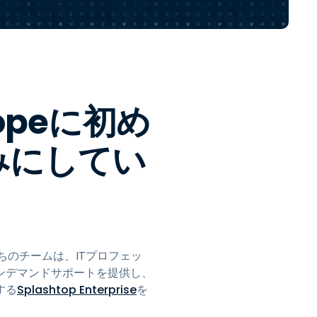
日本語
한국어
ภาษาไทย
Bahasa
uropeに初め
業界について詳しく
みにしてい
私たちのチームは、ITプロフェッ
ンデマンドサポートを提供し、
する
Splashtop Enterprise
を