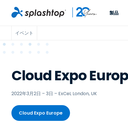
製品
イベント
Remote Access
役割別
ユースケース別
会社
Remote
個人や小規模なチームが、
ITプロフ
リモートワーク
Remote Support
会社情報
どこからでも、どのデバイ
らゆるデバ
ITサポートとヘル
エンドポイント管
キャリア
スからでも仕事用のコンピ
でサポート
ューターにアクセスできま
ます。リア
エンドポイント管
リモートアクセス
イベント
Cloud Expo Europ
す。
チ管理はア
リティ
リモート学習
お問い合わせ
用できます
MSP
オプション
す。
OEM
2022年3月2日 – 3日 – ExCeL London, UK
すべてのユースケ
Cloud Expo Europe