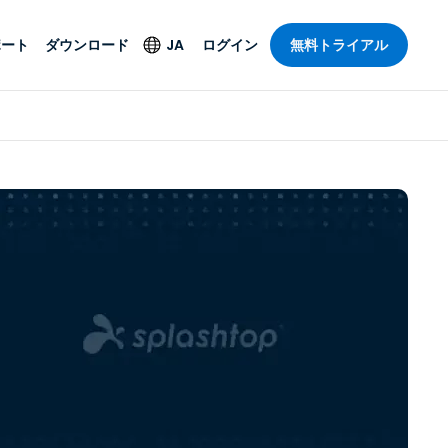
ポート
ダウンロード
JA
ログイン
無料トライアル
ト
セキュリティ製品
言語
管理操作性を
ー
ルサポート
ウイルス対策
English
ープライズグ
＆エンターテインメ
＆エンターテインメ
ステータス
エンドポイントの検出
Deutsch
ートアクセス
と対応
ポート。オン
Español
ションが利用
Foxpass Wi-Fiアクセ
Français
ス＆コントロール
ゼロトラストセキュア
Italiano
び公共部門
ジー
ワークスペース
Nederlands
クチャとデザイン
Shield（詐欺対策）
Português
業界を見る
計
简体中文
すべての製品
繁體中文