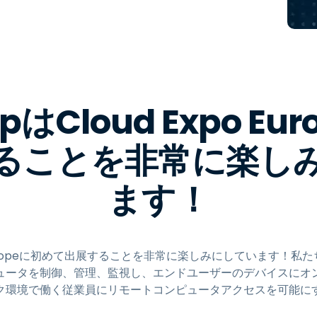
トアクセス
Wacomでリモートワーク
リモートラボアクセス
エンドポイントセキュリティ
opはCloud Expo E
すべてのニーズについて詳し
く
すべての
ることを非常に楽し
ます！
Expo Europeに初めて出展することを非常に楽しみにしています！
ュータを制御、管理、監視し、エンドユーザーのデバイスにオ
ク環境で働く従業員にリモートコンピュータアクセスを可能に