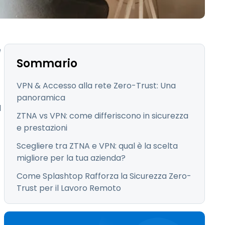
日本語
한국어
ภาษาไทย
e
Bahasa
Sommario
VPN & Accesso alla rete Zero-Trust: Una
panoramica
l
ZTNA vs VPN: come differiscono in sicurezza
tti i settori
e prestazioni
Scegliere tra ZTNA e VPN: qual è la scelta
migliore per la tua azienda?
Come Splashtop Rafforza la Sicurezza Zero-
Trust per il Lavoro Remoto