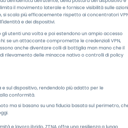
ua dell'identità dell'utente, della postura del dispositivo e
imita il movimento laterale e fornisce visibilità sulle azion
, si scala più efficacemente rispetto ai concentratori VP
identità e dei dispositivi.
no gli utenti una volta e poi estendono un ampio accesso
schi: se un attaccante compromette le credenziali VPN,
sono anche diventare colli di bottiglia man mano che il
rilevamento delle minacce nativo o controlli di policy
à e sul dispositivo, rendendolo più adatto per le
 alla conformità.
moto ma si basano su una fiducia basata sul perimetro, ch
ggi.
mità e lavoro ibrido, ZTNA offre una resilienza a lungo