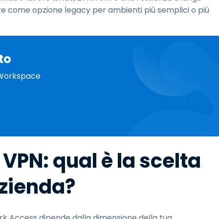
re come opzione legacy per ambienti più semplici o più
to
e Workspace
 VPN: qual è la scelta
azienda?
k Access dipende dalla dimensione della tua