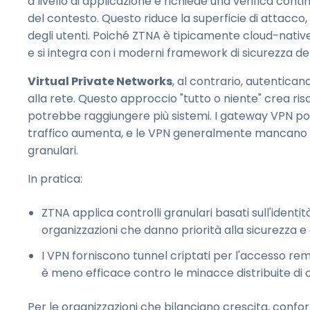
a livello di applicazione e richiede una verifica contin
del contesto. Questo riduce la superficie di attacco, l
degli utenti. Poiché ZTNA è tipicamente cloud-native
e si integra con i moderni framework di sicurezza dell'
Virtual Private Networks
, al contrario, autentica
alla rete. Questo approccio "tutto o niente" crea ri
potrebbe raggiungere più sistemi. I gateway VPN pos
traffico aumenta, e le VPN generalmente mancano di 
granulari.
In pratica:
ZTNA applica controlli granulari basati sull'identit
organizzazioni che danno priorità alla sicurezza e
I VPN forniscono tunnel criptati per l'accesso re
è meno efficace contro le minacce distribuite di o
Per le organizzazioni che bilanciano crescita, confor