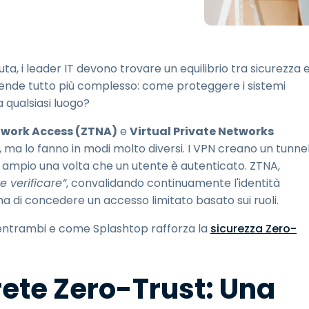
Supporto sul campo
Accesso remoto tramite
RDP/SSH/VNC
Lavoro a distanza con
ta, i leader IT devono trovare un equilibrio tra sicurezza 
Wacom
 rende tutto più complesso: come proteggere i sistemi
Accesso remoto al
da qualsiasi luogo?
laboratorio
Sicurezza degli endpoint
twork Access (ZTNA)
e
Virtual Private Networks
, ma lo fanno in modi molto diversi. I VPN creano un tunne
Esplora tutte le esigenze
Esplora tu
 ampio una volta che un utente è autenticato. ZTNA,
e verificare”
, convalidando continuamente l'identità
rima di concedere un accesso limitato basato sui ruoli.
i entrambi e come Splashtop rafforza la
sicurezza Zero-
rete Zero-Trust: Una