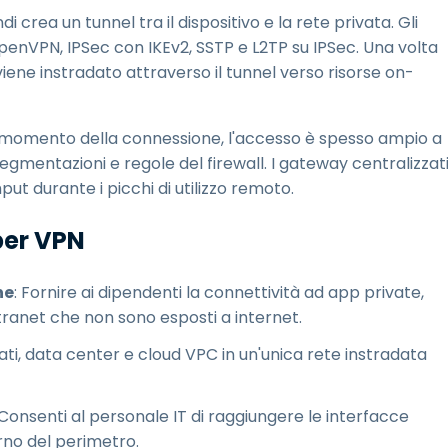
crea un tunnel tra il dispositivo e la rete privata. Gli
penVPN, IPSec con IKEv2, SSTP e L2TP su IPSec. Una volta
 viene instradato attraverso il tunnel verso risorse on-
l momento della connessione, l'accesso è spesso ampio a
 segmentazioni e regole del firewall. I gateway centralizzat
put durante i picchi di utilizzo remoto.
per VPN
ne
: Fornire ai dipendenti la connettività ad app private,
intranet che non sono esposti a internet.
ccati, data center e cloud VPC in un'unica rete instradata
 Consenti al personale IT di raggiungere le interfacce
erno del perimetro.