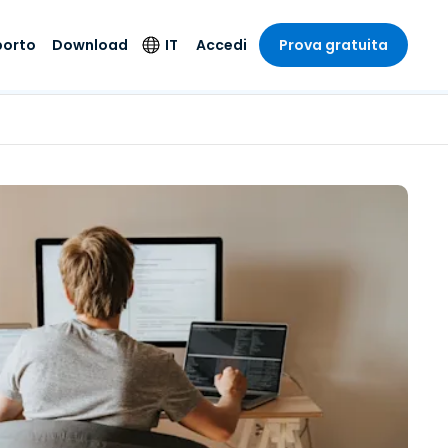
porto
Download
IT
Accedi
Prova gratuita
stria
stria
to
Prodotti per la
Lingua
sicurezza
o e un
e
e
o tecnico
English
oto di
Antivirus
intrattenimento
intrattenimento
l sistema
Deutsch
ale con
Rilevamento degli
ità
a sanitaria
Español
endpoint e risposta
zione on-
ibile.
Français
Accesso e controllo
Wi-Fi Foxpass
ubblico e
ia
Italiano
ivo
Spazio di lavoro
Nederlands
sicuro Zero Trust
ura e Design
Português
Shield (Anti-scam)
 contabilità
 i settori
简体中文
繁體中文
Tutti i prodotti