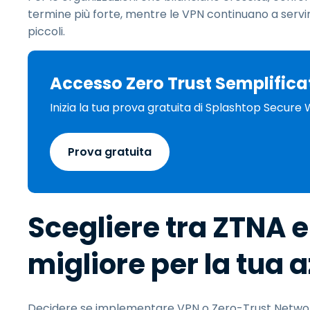
termine più forte, mentre le VPN continuano a servi
piccoli.
Accesso Zero Trust Semplifica
Inizia la tua prova gratuita di Splashtop Secur
Prova gratuita
Scegliere tra ZTNA e
migliore per la tua 
Decidere se implementare VPN o Zero-Trust Networ