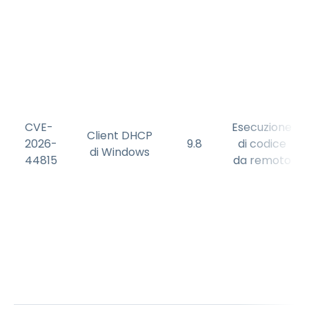
CVE-
Esecuzione
Client DHCP
2026-
9.8
di codice
di Windows
44815
da remoto