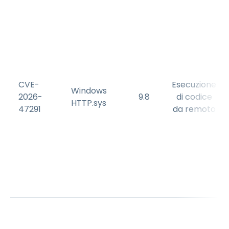
CVE-
Esecuzione
Windows
2026-
9.8
di codice
HTTP.sys
47291
da remoto