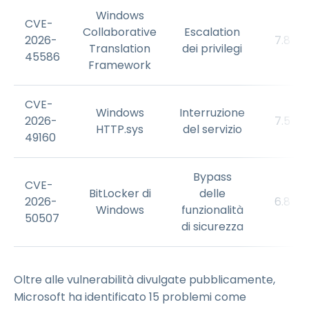
Windows
CVE-
Collaborative
Escalation
2026-
7.8
Translation
dei privilegi
45586
Framework
CVE-
Windows
Interruzione
2026-
7.5
HTTP.sys
del servizio
49160
Bypass
CVE-
BitLocker di
delle
2026-
6.8
Windows
funzionalità
50507
di sicurezza
Oltre alle vulnerabilità divulgate pubblicamente,
Microsoft ha identificato 15 problemi come