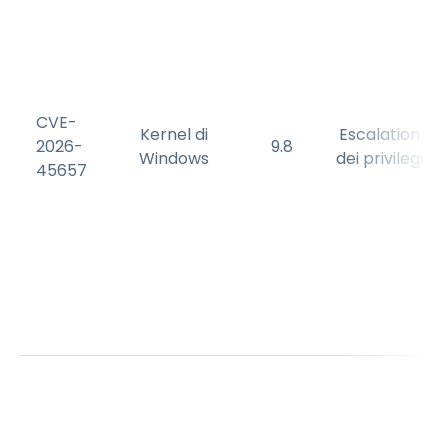
CVE-
Kernel di
Escalation
2026-
9.8
Windows
dei privilegi
45657