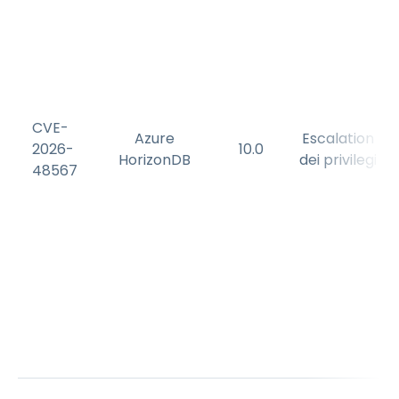
CVE-
Azure
Escalation
2026-
10.0
HorizonDB
dei privilegi
48567