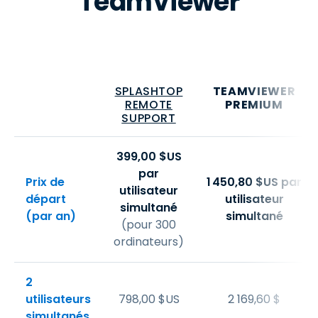
TeamViewer
SPLASHTOP
TEAMVIEWER
REMOTE
PREMIUM
SUPPORT
399
,
00
$
US
par
Prix de
1
450
,
80
$
US
par
utilisateur
départ
utilisateur
simultané
(par an)
simultané
(pour 300
ordinateurs)
2
utilisateurs
798
,
00
$
US
2 169,60 $
simultanés