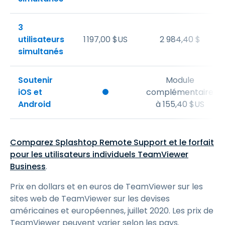
3
utilisateurs
1
197
,
00
$
US
2 984,40 $
simultanés
Soutenir
Module
iOS et
complémentaire
Android
à
155
,
40
$
US
Comparez Splashtop Remote Support et le forfait
pour les utilisateurs individuels TeamViewer
Business
.
Prix en dollars et en euros de TeamViewer sur les
sites web de TeamViewer sur les devises
américaines et européennes, juillet 2020. Les prix de
TeamViewer peuvent varier selon les pays.