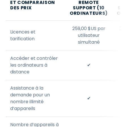
ET COMPARAISON
REMOTE
DES PRIX
SUPPORT (10
SUP
ORDINATEURS)
ORD
259
,
00
$
US
par
399
Licences et
utilisateur
u
tarification
simultané
Accéder et contrôler
les ordinateurs à
✔
distance
Assistance à la
demande pour un
✔
nombre illimité
d’appareils
Nombre d’appareils à