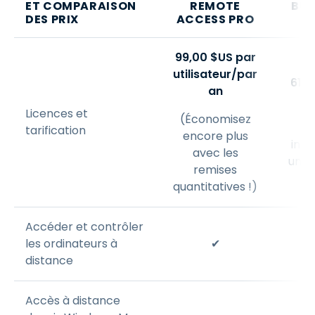
ET COMPARAISON
REMOTE
BUS
DES PRIX
ACCESS PRO
99
,
00
$
US
par
utilisateur/par
610
,
an
pa
Licences et
(Économisez
Li
tarification
encore plus
indi
avec les
uniq
remises
quantitatives !)
Accéder et contrôler
les ordinateurs à
✔
distance
Accès à distance