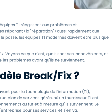
Assistance sur le terrain
Accès à distance via
RDP/SSH/VNC
équipes TI réagissent aux problèmes et
Travail à distance avec
Wacom
les réparant (la "réparation") aussi rapidement que
le passé, les équipes TI modernes doivent être plus que
Accès virtuel aux salles
informatiques
Sécurité des points
x. Voyons ce que c'est, quels sont ses inconvénients, et
terminaux
les problèmes avant qu'ils ne surviennent.
Voir tous
Voir tous les besoins
d’activit
dèle Break/Fix ?
ant pour la technologie de l'information (TI),
un plan de services gérés, où un fournisseur TI est
nements au fur et à mesure qu'ils surviennent. Le
'entreprise pour ses services, et s'en va.