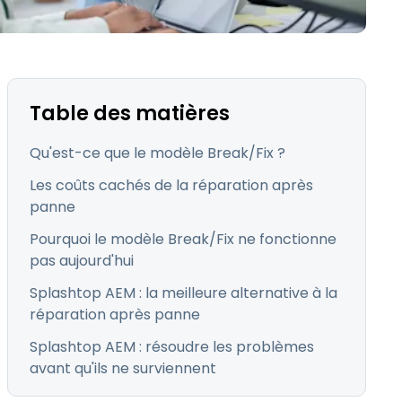
日本語
Tous les produits
한국어
ภาษาไทย
Bahasa
Table des matières
Qu'est-ce que le modèle Break/Fix ?
Les coûts cachés de la réparation après
panne
 les secteurs
Pourquoi le modèle Break/Fix ne fonctionne
é
pas aujourd'hui
Splashtop AEM : la meilleure alternative à la
réparation après panne
Splashtop AEM : résoudre les problèmes
avant qu'ils ne surviennent