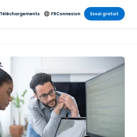
Téléchargements
FR
Connexion
Essai gratuit
strie
strie
Langue
Produits de
sécurité
s à
ique
n
n
res
English
ne
Antivirus
e
 Divertissements
 Divertissements
Deutsch
e de
Détection et
sionnelle
ecine
Español
réponse sur les
estion
terminaux
ce
ce
on sur
Français
e
Accès et contrôle
ation et secteur
gie
Italiano
Wi-Fi Foxpass
Nederlands
Espace de travail
ure & Design
sécurisé Zero Trust
Português
et comptabilité
 les secteurs
Shield (Anti-
简体中文
arnaque)
繁體中文