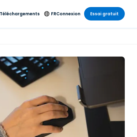
Téléchargements
FR
Connexion
Essai gratuit
strie
strie
Langue
Produits de
sécurité
s à
ique
n
n
res
English
ne
Antivirus
e
 Divertissements
 Divertissements
Deutsch
e de
Détection et
sionnelle
ecine
Español
réponse sur les
estion
terminaux
ce
ce
on sur
Français
e
Accès et contrôle
ation et secteur
gie
Italiano
Wi-Fi Foxpass
Nederlands
Espace de travail
ure & Design
sécurisé Zero Trust
Português
et comptabilité
 les secteurs
Shield (Anti-
简体中文
arnaque)
繁體中文