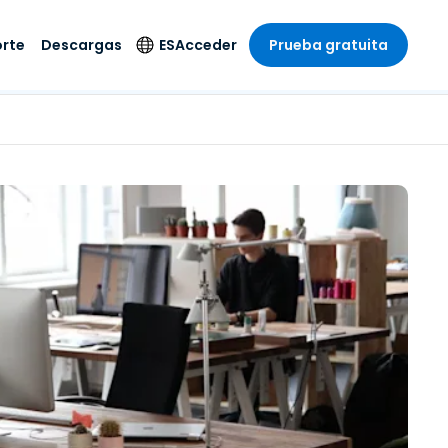
rte
Descargas
ES
Acceder
Prueba gratuita
stria
stria
s
Idioma
Productos de
seguridad
remoto de
écnico
n
n
English
ial y
Antivirus
l sistema
 entretenimiento
 entretenimiento
Deutsch
to con
Detección y
dad de
 médica
Español
respuesta de puntos
zada.
finales
 por menor
 por menor
isponible.
Français
Acceso y control de
y sector público
ía
Italiano
Wi-Fi de Foxpass
ura y Diseño
Nederlands
Espacio de trabajo
y contabilidad
seguro Zero Trust
Português
s los sectores
Shield (Antiestafa)
简体中文
繁體中文