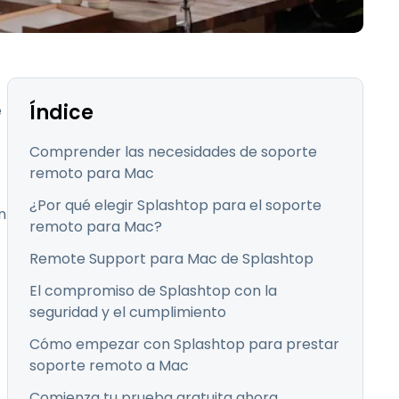
Todos los
日本語
productos
한국어
ภาษาไทย
Bahasa
Índice
e
Comprender las necesidades de soporte
remoto para Mac
todos los
¿Por qué elegir Splashtop para el soporte
n
remoto para Mac?
Remote Support para Mac de Splashtop
El compromiso de Splashtop con la
seguridad y el cumplimiento
Cómo empezar con Splashtop para prestar
soporte remoto a Mac
Comienza tu prueba gratuita ahora