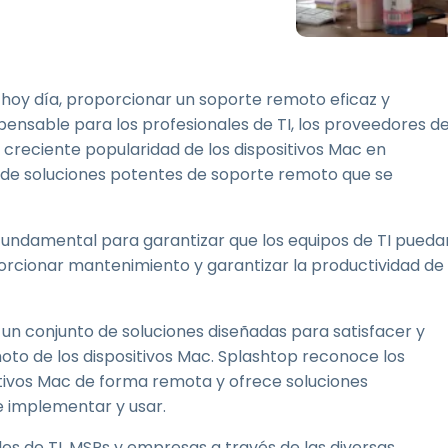
Soporte sobre el terreno
Acceso remoto a través
de RDP/SSH/VNC
Teletrabajar con Wacom
hoy día, proporcionar un soporte remoto eficaz y
Acceso Remoto a
spensable para los profesionales de TI, los proveedores d
Laboratorio
 creciente popularidad de los dispositivos Mac en
Seguridad del punto final
de soluciones potentes de soporte remoto que se
Explorar todas las
Explorar 
necesidades
sectores
undamental para garantizar que los equipos de TI pueda
orcionar mantenimiento y garantizar la productividad de
 un conjunto de soluciones diseñadas para satisfacer y
to de los dispositivos Mac. Splashtop reconoce los
itivos Mac de forma remota y ofrece soluciones
de implementar y usar.
les de TI, MSPs y empresas a través de las diversas