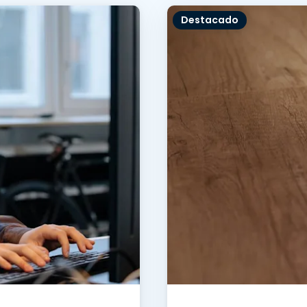
Soporte sobre el terreno
Destacado
Acceso remoto a través
de RDP/SSH/VNC
Teletrabajar con Wacom
Acceso Remoto a
Laboratorio
Seguridad del punto final
Explorar todas las
Explorar 
necesidades
sectores