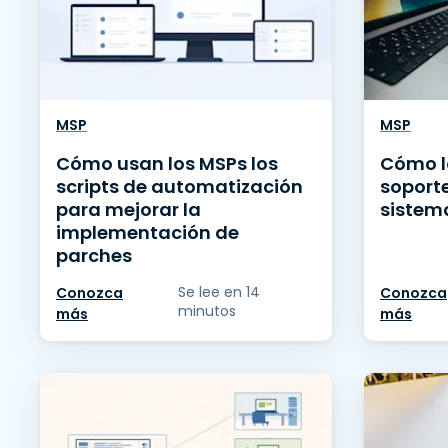
MSP
MSP
Cómo usan los MSPs los
Cómo l
scripts de automatización
soport
para mejorar la
sistem
implementación de
parches
Se lee en 14
Conozca
Conozca
minutos
más
más