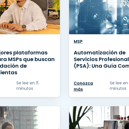
MSP
jores plataformas
Automatización de
ra MSPs que buscan
Servicios Profesiona
idación de
(PSA): Una Guía Co
ientas
Se lee en 11
Se lee en
Conozca
minutos
minutos
más