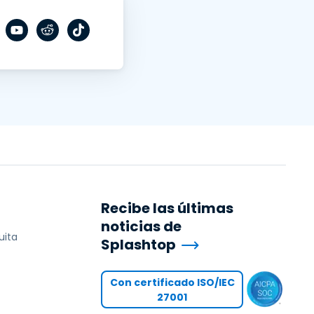
Recibe las últimas
noticias de
uita
Splashtop
Con certificado ISO/IEC
27001