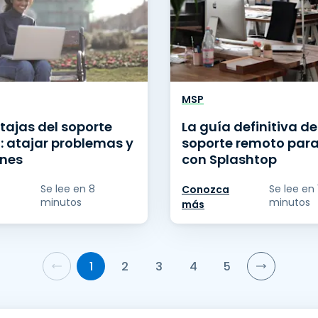
MSP
tajas del soporte
La guía definitiva de
: atajar problemas y
soporte remoto par
ones
con Splashtop
Se lee en 8
Se lee en 
Conozca
minutos
minutos
más
1
2
3
4
5