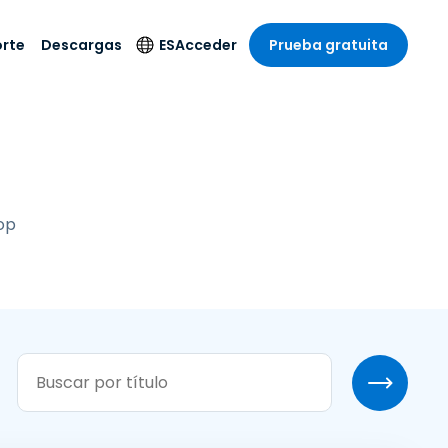
rte
Descargas
ES
Acceder
Prueba gratuita
stria
stria
s
Idioma
Productos de
seguridad
remoto de
écnico
n
n
English
ial y
Antivirus
l sistema
 entretenimiento
 entretenimiento
Deutsch
to con
Detección y
dad de
top
 médica
Español
respuesta de puntos
zada.
finales
 por menor
 por menor
isponible.
Français
Acceso y control de
y sector público
ía
Italiano
Wi-Fi de Foxpass
ura y Diseño
Nederlands
Espacio de trabajo
y contabilidad
seguro Zero Trust
Português
s los sectores
Shield (Antiestafa)
简体中文
繁體中文