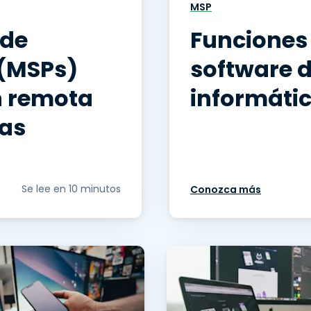
MSP
 de
Funciones 
 (MSPs)
software d
n remota
informáti
mas
Se lee en 10 minutos
Conozca más