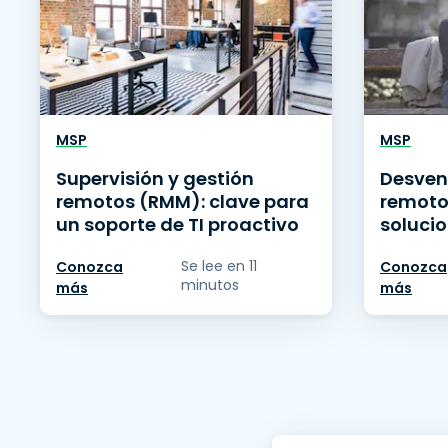
MSP
MSP
Supervisión y gestión
Desven
remotos (RMM): clave para
remoto
un soporte de TI proactivo
soluci
Se lee en 11
Conozca
Conozca
minutos
más
más