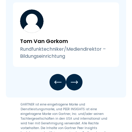
Tom Van Gorkom
Rundfunktechniker/Mediendirektor –
Bildungseinrichtung
GARTNER ist eine eingetragene Marke und
Dienstleistungsmarke, und PEER INSIGHTS ist eine
eingetragene Marke von Gartner, Inc. und/oder seinen
Tochtergesellschaften in den USA und international und
wird hier mit Genehmigung verwendet. Alle Rechte
vorbehalten. Die Inhalte von Gartner Peer Insights