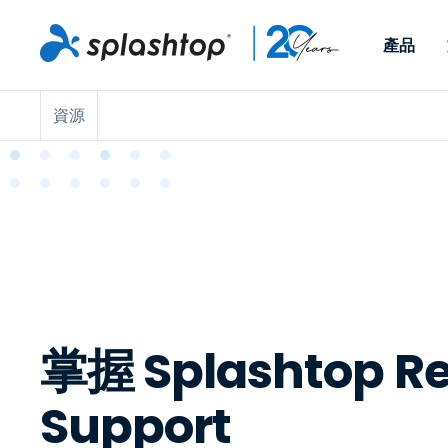
產品
資源
Remote Access
依照角色
依使用個案
公司
Remote
可供個人和小型團隊在任何
可供 IT 
遠端工作
Remote Support
關於
地點，透過任何裝置存取其
裝置。即時
IT 支援和服務台
端點管理
人才招募
工作電腦。
能以附加元
提供 On-
端點管理與安全性
遠端存取
活動
MSPs
遠端學習
聯絡我們
OEM
掌握 Splashtop R
查看所有使用案例
Support