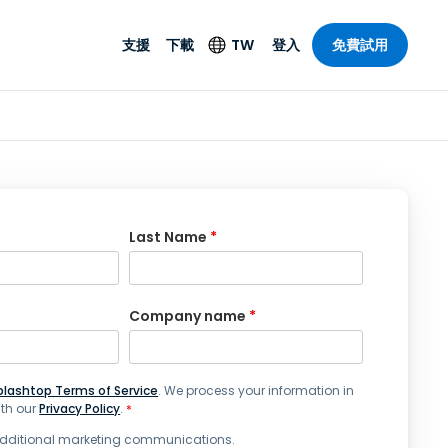
支援
下載
TW
登入
免費試用
支援
安防產品
語言
遠端存取和遠
技術支援
防毒功能
English
SO 和進階
樂
樂
系統狀態
端點偵測和回應
Deutsch
On-Prem
Foxpass Wi-Fi 存取和
Español
Last Name
*
控制
Français
零信任安全工作區
部門
Italiano
盾牌（反詐騙）
Company name
*
計
Nederlands
計
Português
產業
所有產品
plashtop Terms of Service
. We process your information in
简体中文
th our
Privacy Policy
.
*
繁體中文
 additional marketing communications.