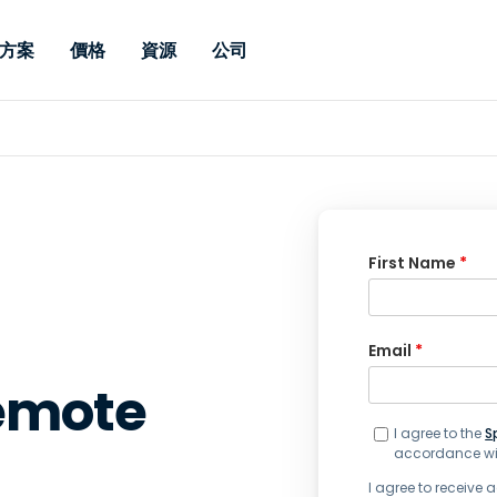
方案
價格
資源
公司
 Support
依照需求
依類型
憑證
Autonomous
Enterprise
依照行業
依照行業
分支機構
Endpoint
專業人員遠端支援
適用於企業級
遠端桌面
部落格
安全性
教育
教育
合作夥伴
Management
修補程式管理功
端支援，具備 S
漏洞與修補程式管理
案例分享
新聞稿
媒體與娛
媒體與娛
客戶
件的形式提供。
管理功能。提供 
IT 專業人員可透過即時修
Prem 選項。
選項。
補程式、自動化技術、完整
使 Intune 如虎添翼
競爭產品比較
獎項
衛生保健
MSP
First Name
*
的可見度和控制能力，遠端
風險與合規
資料表
零售
零售業
監控、管理和保護裝置。
RDP/VPN 替代產品
示範影片
政府與公
科技
Email
*
VDI / DaaS替代方案
網路研討會
建築與設
emote
用戶端部署
金融與會
查看所有類型
查看所有
IoT 適用的遠端支援
I agree to the
S
accordance wi
現場支援
I agree to receive
透過 RDP /SSH/VNC 進行遠