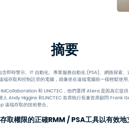
端存取
搭配 Wacom 進行遠端工作
遠端實驗室存取
端點安全
摘要
探索所有需求
探索所有
方案包含即時警示、IT 自動化、專業服務自動化 (PSA)、網路探索、
能即時遠端存取和控制託管的電腦，就像坐在遠端電腦前一樣輕鬆使用
Collaboration 和 LINCTEC，他們選擇 Atera 是因為它提供
和創辦人 Andy Higgins 和LINCTEC 首席執行長兼首席顧問 Fra
htop 遠端存取的技術整合。
取權限的正確RMM / PSA工具以有效