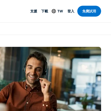
支援
下載
TW
登入
免費試用
支援
安防產品
語言
遠端存取和遠
技術支援
防毒功能
English
SO 和進階
樂
樂
系統狀態
端點偵測和回應
Deutsch
On-Prem
Foxpass Wi-Fi 存取和
Español
控制
Français
零信任安全工作區
部門
Italiano
盾牌（反詐騙）
計
Nederlands
計
Português
產業
所有產品
简体中文
繁體中文