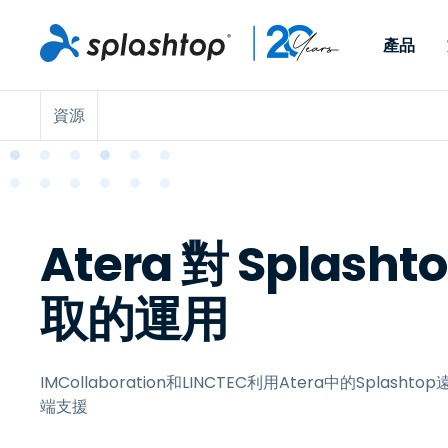
產品
資源
Remote Access
依照角色
依使用個案
公司
Remote
可供個人和小型團隊在任何
可供 IT 
遠端工作
Remote Support
關於
地點，透過任何裝置存取其
裝置。即時
IT 支援和服務台
端點管理
人才招募
工作電腦。
能以附加元
提供 On-
端點管理與安全性
遠端存取
活動
Atera 對 Splash
MSPs
遠端學習
聯絡我們
OEM
取的運用
查看所有使用案例
IMCollaboration和LINCTEC利用Atera中的Spla
端支援