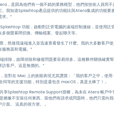
tera，是因為他們有一個不錯的業務模型，他們按技術人員而不是
了它。我知道Splashtop產品提供的功能比與Atera集成的功能
求。”
中的 Splashtop 功能，啟動對託管電腦的遠端控制連線，並使
在多個螢幕間切換、傳輸檔案、發起聊天等。
票，然後我遠端進入並迅速查看發生了什麼。我的大多數客戶使用
所有服務器和電腦。”
行遠端排除，故障排除和修復問題要容易得多。這種夥伴關係確實幫助
拜訪客戶。這是無價的。”
效能，並對在 Mac 上的效能表現尤其讚賞：「我的客戶之中，使用 PC
提供完全同等的支援功能，特別是還包含 macOS，真是太棒了！」
享Splashtop Remote Support授權，為未在 Atera
戶只是猶豫不安裝任何東西。當他們有請求或問題時，他們只需向
戶介面。 這真的很方便。」