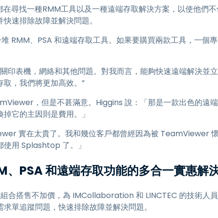
LINCTEC都在尋找一種RMM工具以及一種遠端存取解決方案，以使
并快速排除故障並解決問題。
了一堆 RMM、PSA 和遠端存取工具。如果要購買兩款工具，一個專供
我有關印表機，網絡和其他問題。對我而言，能夠快速遠端解決並
存取，我們將更加高效。”
用過 TeamViewer，但是不甚滿意。Higgins 說：「那是一款出
換掉它的主因則是費用。」
Viewer 實在太貴了。我和幾位客戶都曾經因為被 TeamView
 Splashtop 了。」
MM、PSA 和遠端存取功能的多合一實惠解
遠端存取組合搭售不加價，為 IMCollaboration 和 LINCTEC
需求單追蹤問題，快速排除故障並解決問題。