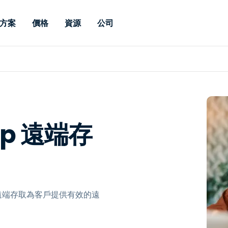
方案
價格
資源
公司
 Support
依照需求
依類型
憑證
Autonomous
Enterprise
依照行業
依照行業
分支機構
Endpoint
專業人員遠端支援
適用於企業級
遠端桌面
部落格
安全性
教育
教育
合作夥伴
Management
修補程式管理功
端支援，具備 S
漏洞與修補程式管理
案例分享
新聞稿
媒體與娛
媒體與娛
客戶
件的形式提供。
管理功能。提供 
IT 專業人員可透過即時修
Prem 選項。
選項。
補程式、自動化技術、完整
使 Intune 如虎添翼
競爭產品比較
獎項
衛生保健
MSP
top 遠端存
的可見度和控制能力，遠端
風險與合規
資料表
零售
零售業
監控、管理和保護裝置。
RDP/VPN 替代產品
示範影片
政府與公
科技
VDI / DaaS替代方案
網路研討會
建築與設
用戶端部署
金融與會
查看所有類型
查看所有
shtop遠端存取為客戶提供有效的遠
IoT 適用的遠端支援
現場支援
透過 RDP /SSH/VNC 進行遠