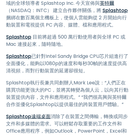
域的全球領導者 Splashtop Inc. 今天宣佈與
英特爾
（NASDAQ：INTC） 建立合作夥伴關係，將
Splashtop
捆綁在數百萬個主機板上，使個人雲能夠從 2 月開始向行
動裝置和電視提供 PC 內容、媒體、檔和應用程式。
Splashtop
目前將超過 500 萬行動使用者與全球 PC 或
Mac 連接起來，隨時隨地。
Splashtop
已針對Intel Sandy Bridge CPU芯片組進行了
全面優化，能夠以1080p的速度和每秒30幀的速度提供高
清視頻，而對行動裝置的延遲卻很短。
Splashtop執行長兼共同創辦人Mark Lee說：“人們正在
購買功能更強大的PC，並將其轉變為個人云，以向其行動
裝置提供內容，文件和應用程式。” “我們很高興與英特爾
合作並優化Splashtop以提供最佳的跨裝置用戶體驗。”
Splashtop遠端桌面
消除了在裝置之間傳輸，轉換或同步
文件和多媒體的需求。可以輕鬆存取重要的工作文件和
Office應用程序，例如Outlook，PowerPoint，Excel和