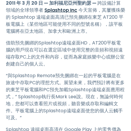
2011 年 3 月 20 日 — 加利福尼亞州聖約瑟 —
跨設備計算
領域的全球領導者
Splashtop Inc
今天宣佈，其屢獲殊榮
的 Splashtop 遠端桌面高清已預先捆綁在東芝 AT200 平
板電腦上（某些地區可能使用不同的型號名稱），該平板
電腦將在亞太地區、加拿大和歐洲上市。
借助預先捆綁的Splashtop遠端桌面HD，AT200平板電
腦的用戶現在可以在選定區域中使用完整的音頻和視頻遠
端存取PC上的文件和內容，從而為家庭娛樂中心或辦公室
創建自己的個人云。
“與Splashtop Remote預先捆綁在一起的平板電腦是在
旅途中存取PC的理想方式。展望未來，我們預計將有更多
的東芝平板電腦和PC預先加載Splashtop遠端桌面應用程
式，” Splashtop執行長Mark Lee說。現在，無論何時何
地，您都可以查看照片或視頻，聽音樂或存取和編輯文
件。平板電腦上的Splashtop遠端桌面使您的個人云觸手
可及。”
Splashtop 遠端桌面高清在 Google Play 上的零售價為