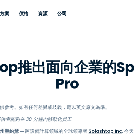
方案
價格
資源
公司
 Support
依照需求
依類型
憑證
Autonomous
Enterprise
依照行業
依照行業
分支機構
Endpoint
專業人員遠端支援
適用於企業級
遠端桌面
部落格
安全性
教育
教育
合作夥伴
Management
修補程式管理功
端支援，具備 S
漏洞與修補程式管理
案例分享
新聞稿
媒體與娛
媒體與娛
客戶
件的形式提供。
管理功能。提供 
htop推出面向企業的Spl
IT 專業人員可透過即時修
Prem 選項。
選項。
補程式、自動化技術、完整
使 Intune 如虎添翼
競爭產品比較
獎項
衛生保健
MSP
的可見度和控制能力，遠端
Pro
風險與合規
資料表
零售
零售業
監控、管理和保護裝置。
RDP/VPN 替代產品
示範影片
政府與公
科技
VDI / DaaS替代方案
網路研討會
建築與設
用戶端部署
金融與會
，僅供參考。如有任何差異或歧義，應以英文原文為準。
查看所有類型
查看所有
IoT 適用的遠端支援
 和服務提供者能夠在 30 分鐘內移動化員工
現場支援
福尼亞州聖約瑟 —
跨設備計算領域的全球領導者
Splashtop Inc
. 今
透過 RDP /SSH/VNC 進行遠