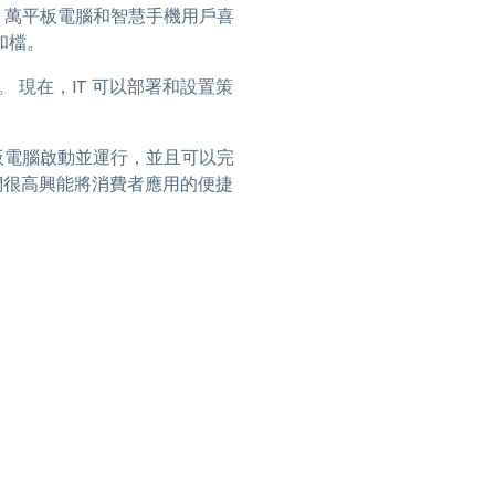
0 萬平板電腦和智慧手機用戶喜
日本語
式和檔。
한국어
。 現在，IT 可以部署和設置策
ภาษาไทย
Bahasa
動平板電腦啟動並運行，並且可以完
行業
“我們很高興能將消費者應用的便捷