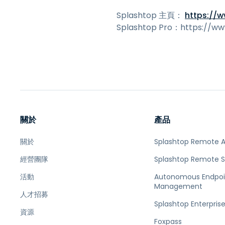
Splashtop 主頁：
https://
Splashtop Pro：https://ww
關於
產品
關於
Splashtop Remote 
經營團隊
Splashtop Remote 
活動
Autonomous Endpoi
Management
人才招募
Splashtop Enterpris
資源
Foxpass