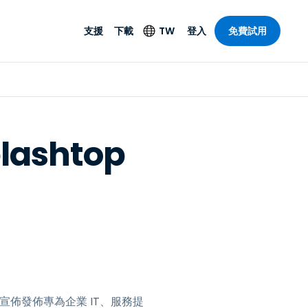
支援
下載
TW
登入
免費試用
支援
安防產品
語言
遠端存取和遠
技術支援
防毒功能
English
SO 和進階
樂
樂
系統狀態
端點偵測和回應
Deutsch
On-Prem
ashtop
Foxpass Wi-Fi 存取和
Español
控制
Français
零信任安全工作區
部門
Italiano
盾牌（反詐騙）
計
Nederlands
計
Português
產業
所有產品
简体中文
繁體中文
天宣佈發佈專為企業 IT、服務提