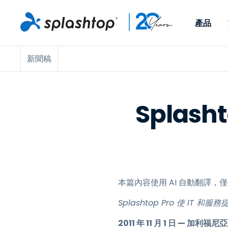
產品
新聞稿
Remote Access
依照角色
依使用個案
公司
Remote
可供個人和小型團隊在任何
可供 IT 
遠端工作
Remote Support
關於
地點，透過任何裝置存取其
裝置。即時
IT 支援和服務台
端點管理
人才招募
工作電腦。
能以附加元
Splas
提供 On-
端點管理與安全性
遠端存取
活動
MSPs
遠端學習
聯絡我們
OEM
本篇內容使用 AI 自動翻譯
查看所有使用案例
Splashtop Pro 使 IT
2011 年 11 月 1 日 — 加利