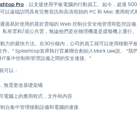
shtop Pro
，以支援使用平板電腦的行動員工。如今，超過 50
端存取
程式，可以遠端訪問具有完整音訊和高清視頻的 PC 和 Mac 應用程
搭配 Wacom 進行遠端工作
可以通過易於使用的基於雲端的 Web 控制台安全地管理和監控設備
遠端實驗室存取
、私有雲和/或公共雲，無論他們是在物理機還是虛擬機上運行。
端點安全
是啟用移動勞動力的最快方法。在30分鐘內，公司的員工就可以使用移
探索所有需求
探索所有
” Splashtop首席執行官兼聯合創始人Mark Lee說。 
持IT集中控制和管理設備之間的安全連接。”
管理員可以：
，無需更改基礎架構
司電腦上的應用程式，文件和內容
控制台集中管理移動設備和電腦的連接