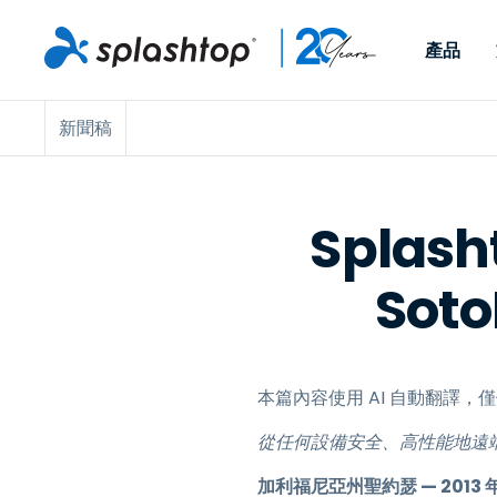
產品
新聞稿
Remote Access
依照角色
依使用個案
公司
Remote
可供個人和小型團隊在任何
可供 IT 
遠端工作
Remote Support
關於
地點，透過任何裝置存取其
裝置。即時
IT 支援和服務台
端點管理
人才招募
工作電腦。
能以附加元
Splas
提供 On-
端點管理與安全性
遠端存取
活動
So
MSPs
遠端學習
聯絡我們
OEM
本篇內容使用 AI 自動翻譯
查看所有使用案例
從任何設備安全、高性能地遠
加利福尼亞州聖約瑟 — 2013 年 1