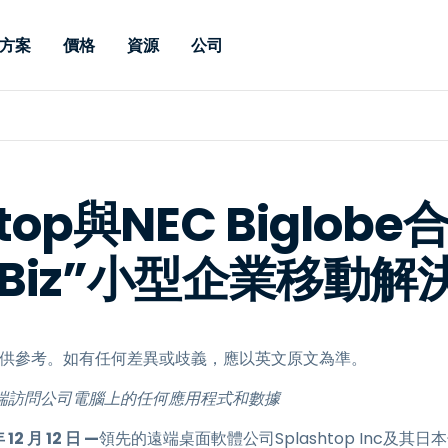
方案
價格
資源
公司
 Support
依照需求
依類型
憑證
Autonomous
Enterprise
依照行業
依照行業
分支機構
Endpoint
專業人員遠端支援
適用於企業級
遠端桌面
部落格
安全性
教育
教育
合作夥伴
Management
修補程式管理功
端支援，具備 S
漏洞與修補程式管理
案例分享
新聞稿
媒體與娛
媒體與娛
客戶
件的形式提供。
管理功能。提供 
htop與NEC Biglob
IT 專業人員可透過即時修
Prem 選項。
選項。
補程式、自動化技術、完整
使 Intune 如虎添翼
競爭產品比較
獎項
衛生保健
MSP
的可見度和控制能力，遠端
toBiz”小型企業移動解
風險與合規
資料表
零售
零售業
監控、管理和保護裝置。
RDP/VPN 替代產品
示範影片
政府與公
科技
VDI / DaaS替代方案
網路研討會
建築與設
用戶端部署
金融與會
，僅供參考。如有任何差異或歧義，應以英文原文為準。
查看所有類型
查看所有
IoT 適用的遠端支援
端訪問公司電腦上的任何應用程式和數據
現場支援
2 月 12 日 —
領先的遠端桌面軟體公司Splashtop Inc及其日本子
透過 RDP /SSH/VNC 進行遠