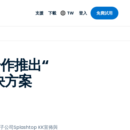
支援
下載
TW
登入
免費試用
支援
安防產品
語言
遠端存取和遠
技術支援
防毒功能
English
SO 和進階
樂
樂
系統狀態
端點偵測和回應
Deutsch
On-Prem
e合作推出“
Foxpass Wi-Fi 存取和
Español
控制
決方案
Français
零信任安全工作區
部門
Italiano
盾牌（反詐騙）
計
Nederlands
計
Português
產業
所有產品
简体中文
繁體中文
公司Splashtop KK宣佈與