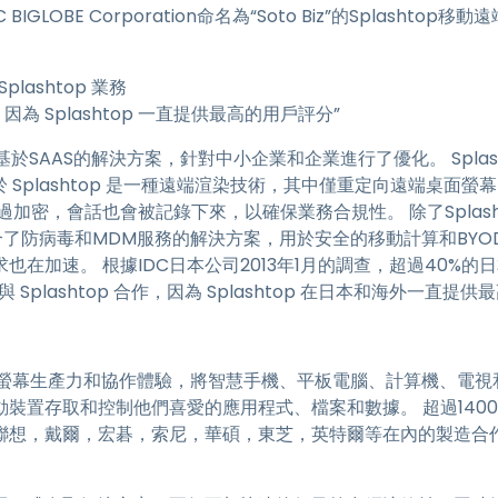
BIGLOBE Corporation命名為“Soto Biz”的Splashtop移
端存取
搭配 Wacom 進行遠端工作
Splashtop 業務
遠端實驗室存取
 合作，因為 Splashtop 一直提供最高的用戶評分”
端點安全
ss”是一個基於SAAS的解決方案，針對中小企業和企業進行了優化。 Spl
探索所有需求
探索所有
 由於 Splashtop 是一種遠端渲染技術，其中僅重定向遠端桌
密，會話也會被記錄下來，以確保業務合規性。 除了Splashtop
z”是一個結合了防病毒和MDM服務的解決方案，用於安全的移動計算和B
也在加速。 根據IDC日本公司2013年1月的調查，超過40%
與 Splashtop 合作，因為 Splashtop 在日本和海外一直提
供一流的跨螢幕生產力和協作體驗，將智慧手機、平板電腦、計算機、電視和雲
動裝置存取和控制他們喜愛的應用程式、檔案和數據。 超過140
惠普，聯想，戴爾，宏碁，索尼，華碩，東芝，英特爾等在內的製造合