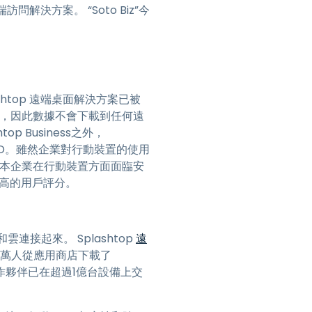
動遠端訪問解決方案。 “Soto Biz”今
日本語
한국어
ภาษาไทย
Bahasa
ashtop 遠端桌面解決方案已被
行業
面螢幕，因此數據不會下載到任何遠
 Business之外，
YOD。雖然企業對行動裝置的使用
的日本企業在行動裝置方面面臨安
供最高的用戶評分。
連接起來。 Splashtop
遠
0萬人從應用商店下載了
作夥伴已在超過1億台設備上交