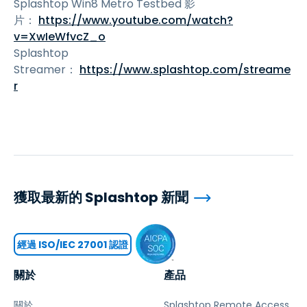
Splashtop Win8 Metro Testbed 影
片：
https://www.youtube.com/watch?
v=XwIeWfvcZ_o
Splashtop
Streamer：
https://www.splashtop.com/streame
r
獲取最新的 Splashtop 新聞
經過 ISO/IEC 27001 認證
關於
產品
關於
Splashtop Remote Access