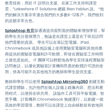
教育技術，用於 IT 説明台支援、在家工作支持和課堂
雲，”Lakeshore IT Solutions 總裁 Rian Yablun 說。 “他
們的解決方案非常適合我們的大多數K-12客戶，我們收到
的反饋非常出色。
Splashtop 教育
版通過提供面對面的體驗來增強學習，幫
助學生充分發揮潛力，無論是在課堂上還是在下班后訪問
他們需要的資源。 學生可以在筆記型電腦、iPad、
Chromebook 或其他設備上使用實驗室電腦和其他供應
商提供的實驗室電腦和許可軟體，即使在實驗室工作時間
之後也是如此。 IT 團隊可以輕鬆地為學生安排遠程實驗室
訪問會話，以優化實驗室計算機和昂貴的軟體許可證的使
用，併為可能不在其他地方的教師和學生提供支援。
教師和學生可以使用
Splashtop Mirroring360
創建互動
式課堂體驗，允許他們在個人設備上鏡像內容、想法和應
用程式，以便與全班共用。 該協作工具可與平板電腦、智
慧手機、計算機和 Chromebook 無縫運行，以創建一個
高效的學習環境，教師可以在課堂上自由移動並有效地與