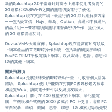
新的Splashtop 2.0平臺還針對當今上網本使用者所需的
3G連接和3G和Wi-Fi之間的無縫切換進行了優化。
Splashtop 現在支援市場上最流行的 3G 晶片組解決方案
——包括愛立信、Hojy、華為、Option、高通和中興通訊
的晶片組——並將繼續與無線運營商密切合作，提供強大
的 3G 連接管理功能。
DeviceVM今天還宣佈，Splashtop現在是當前所有頂級
上網本產品的首選即時操作系統，包括新的觸摸屏華碩
EeePC T91MT平板電腦上網本，以及宏碁，惠普，聯想和
LG的其他上網本。
關於飛濺頂
Splashtop 是屢獲殊榮的即時啟動平臺，可改善個人計算
體驗。 Splashtop 使用戶能夠在打開PC後幾秒鐘內搜索
和流覽Web、訪問電子郵件以及與朋友聊天。
Splashtop 目前可在 400 種型號的上網本、筆記型電
腦、主機板和台式機的 3000 多萬台 PC 上使用，這些 PC
來自宏碁、華碩、戴爾、惠普、聯想、LG 和索尼等領先製