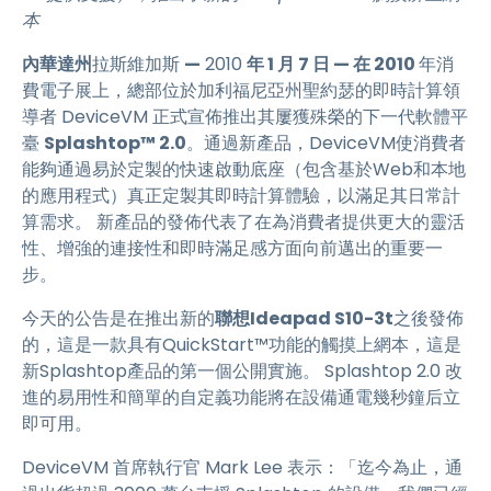
本
內華達州
拉斯維加斯
—
2010
年 1 月 7 日 — 在 2010
年消
費電子展上，總部位於加利福尼亞州聖約瑟的即時計算領
導者 DeviceVM 正式宣佈推出其屢獲殊榮的下一代軟體平
臺
Splashtop™ 2.0
。通過新產品，DeviceVM使消費者
能夠通過易於定製的快速啟動底座（包含基於Web和本地
的應用程式）真正定製其即時計算體驗，以滿足其日常計
算需求。 新產品的發佈代表了在為消費者提供更大的靈活
性、增強的連接性和即時滿足感方面向前邁出的重要一
步。
今天的公告是在推出新的
聯想Ideapad S10-3t
之後發佈
的，這是一款具有QuickStart™功能的觸摸上網本，這是
新Splashtop產品的第一個公開實施。 Splashtop 2.0 改
進的易用性和簡單的自定義功能將在設備通電幾秒鐘后立
即可用。
DeviceVM 首席執行官 Mark Lee 表示：「迄今為止，通