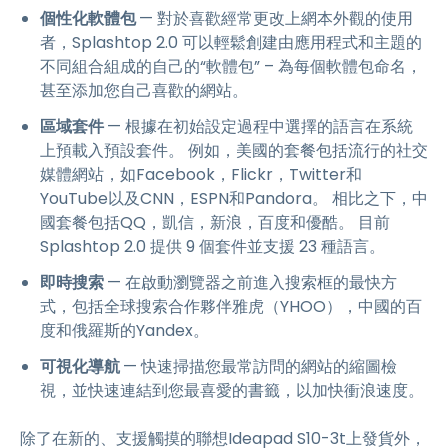
個性化軟體包
— 對於喜歡經常更改上網本外觀的使用
者，Splashtop 2.0 可以輕鬆創建由應用程式和主題的
不同組合組成的自己的“軟體包” – 為每個軟體包命名，
甚至添加您自己喜歡的網站。
區域套件
— 根據在初始設定過程中選擇的語言在系統
上預載入預設套件。 例如，美國的套餐包括流行的社交
媒體網站，如Facebook，Flickr，Twitter和
YouTube以及CNN，ESPN和Pandora。 相比之下，中
國套餐包括QQ，凱信，新浪，百度和優酷。 目前
Splashtop 2.0 提供 9 個套件並支援 23 種語言。
即時搜索
— 在啟動瀏覽器之前進入搜索框的最快方
式，包括全球搜索合作夥伴雅虎（YHOO），中國的百
度和俄羅斯的Yandex。
可視化導航
— 快速掃描您最常訪問的網站的縮圖檢
視，並快速連結到您最喜愛的書籤，以加快衝浪速度。
除了在新的、支援觸摸的聯想Ideapad S10-3t上發貨外，