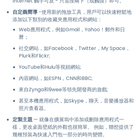
Internet 觸手可及 - 只需按兩下（或觸摸）即可。
自定義嚮導
-使用新的拖放工具，用戶可以快速輕鬆地
添加以下類別的收藏夾應用程式和網站：
Web應用程式，例如Gmail，Yahoo！郵件和日
曆；
社交網站，如Facebook，Twitter，My Space，
Plurk和Flickr;
YouTube和Hulu等視頻網站;
內容網站，如ESPN，CNN和BBC;
來自Zynga和9wee等領先開發商的遊戲;
甚至本機應用程式，如Skype，聊天，音樂播放器和
照片查看器。
定製主題
— 就像在擴展塢中添加或刪除應用程式一
樣，更改桌面壁紙的外觀也很簡單。 例如，聯想提供了
幾種預裝為快速入門包一部分的時尚變體。