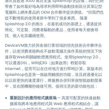
過出貨超過 3000 萬台支援 Splashtop 的設備，我們已經
學會了如何最好地為尋求利用即時啟動技術區分其筆記型
電腦和上網本產品的 OEM 合作夥伴提供價值。 “但我們也
從不斷增長的使用者群中學到了很多東西。 隨著
Splashtop 2.0 的推出，在最初成功的基礎上，通過提供
簡化、可定製、消費者驅動的產品，使用者每天都會尋
找、個人化並繼續使用。
DeviceVM致力於與各個行業領域的領先技術合作夥伴合
作，以使消費者能夠在不啟動電腦主操作系統的情況下快
速存取Web和關鍵軟體應用程式。使用Splashtop 2.0，
可以通過DSL，Wifi或3G（如果啟用）輕鬆存取
Internet，從而可以在任何地方進行即時計算。新版本的
Splashtop也是第一個啟用觸摸的功能，並且經過優化以
比以前更快的速度運行，將服務合併到單個智能啟動螢幕
中，並在開機幾秒鐘後可用。值得注意的新功能包括：
重新設計的應用程式擴展塢
— 高度可配置的快速啟動
擴展塢將本地應用程式與 Web 應用程式相結合，讓