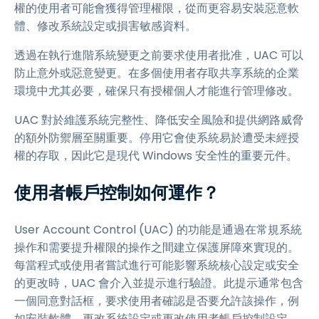
權的使用者可能會獲得管理權限，從而更容易安裝惡意軟
體、修改系統設定或損害敏感資料。
透過在執行進階系統變更之前要求使用者批准，UAC 可以
防止意外或惡意變更。在多個使用者存取共享系統的企業
環境中尤其必要，確保只有授權個人才能進行管理修改。
UAC 對於維護系統完整性、降低安全風險和提供網路威脅
的額外防禦層至關重要。停用它會使系統易於遭受未經授
權的存取，因此它是現代 Windows 安全性的重要元件。
使用者帳戶控制如何運作？
User Account Control (UAC) 的功能是通過在常規系統
操作和需要提升權限的操作之間建立保護屏障來實現的。
每當程式或使用者嘗試進行可能影響系統核心設定或安全
的更改時，UAC 會介入並提示進行驗證。此提示通常包含
一個同意對話框，要求使用者確認是否要允許該操作，例
如安裝軟體、更改系統設定或更改使用者帳戶控制設定。