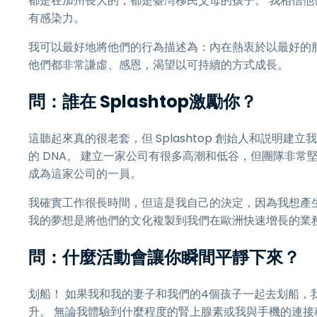
都是在加州長大的，都是臺灣移民父母的孩子。 我相信他們的
有感染力。
我可以最好地將他們的行為描述為：內在熱衷於以最好的
他們都非常謙虛、感恩，渴望以可持續的方式成長。
問：誰在 Splashtop激勵你？
這聽起來真的很老套，但 Splashtop 創始人和説明
的 DNA。 建立一家公司有很多高潮和低谷，但團隊非常
成為這家公司的一員。
我確實工作很長時間，但這是我自己的決定，因為我想產
我的夢想是將他們的文化複製到我們在歐洲快速增長的業
問：什麼活動會讓你瞬間平靜下來？
划船！ 如果我和我的妻子和我們的4個孩子一起去划船，
升。 無論我體驗到什麼程度的腎上腺素或我與手機的連