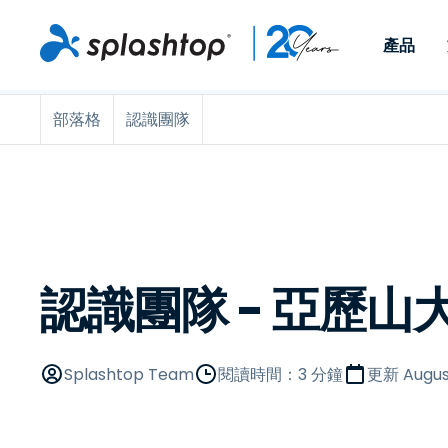
產品
部落格
認識團隊
Remote Access
依照角色
依使用個案
公司
Remote
可供個人和小型團隊在任何
可供 IT 
遠端工作
Remote Support
關於
地點，透過任何裝置存取其
裝置。即時
IT 支援和服務台
端點管理
人才招募
工作電腦。
能以附加元
提供 On-
端點管理與安全性
遠端存取
活動
MSPs
遠端學習
聯絡我們
認識團隊 - 亞歷山
OEM
查看所有使用案例
Splashtop Team
閱讀時間：3 分鐘
更新
Augus