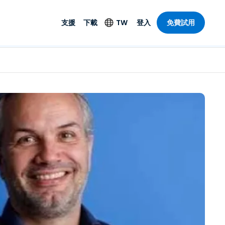
支援
下載
TW
登入
免費試用
支援
安防產品
語言
遠端存取和遠
技術支援
防毒功能
English
SO 和進階
樂
樂
系統狀態
端點偵測和回應
Deutsch
On-Prem
Foxpass Wi-Fi 存取和
Español
控制
Français
零信任安全工作區
部門
Italiano
盾牌（反詐騙）
計
Nederlands
計
Português
產業
所有產品
简体中文
繁體中文