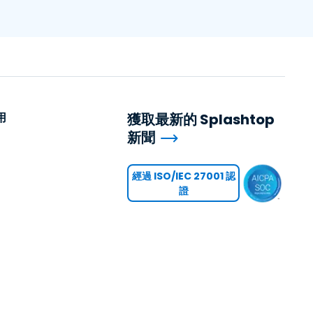
用
獲取最新的 Splashtop
新聞
用
經過 ISO/IEC 27001 認
證