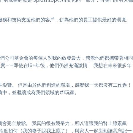
成長經歷是 Splashtop公司文化的一部分，對我們所有人都
服務和技術支援他們的客戶，併為他們的員工提供最好的環境。
建立我們公司基金會的每個人對我的啟發最大，感覺他們都攜帶著相同
堅實——即使在15+年後，他們仍然充滿激情！ 我想在未來很多年
生影響。 但是由於他們創造的環境，感覺我一天都沒有工作過！
務中，並繼續成為我們領域的#1玩家。
我會完全放鬆。 我真的很有競爭力，所以這讓我的腎上腺素飆
接程度如何（我的妻子說我上癮了），與家人一起划船讓我忘記一