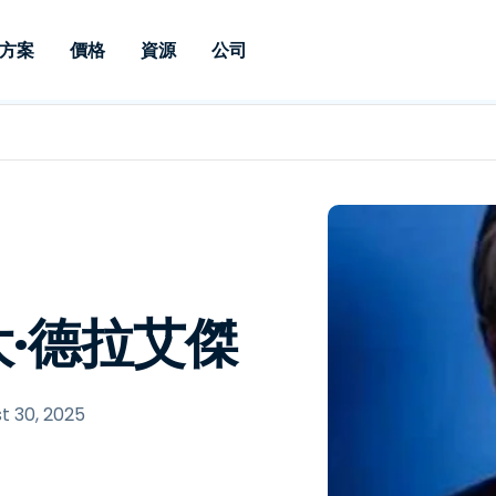
方案
價格
資源
公司
 Support
依照需求
依類型
憑證
Autonomous
Enterprise
依照行業
依照行業
分支機構
Endpoint
專業人員遠端支援
適用於企業級
遠端桌面
部落格
安全性
教育
教育
合作夥伴
Management
修補程式管理功
端支援，具備 S
漏洞與修補程式管理
案例分享
新聞稿
媒體與娛
媒體與娛
客戶
件的形式提供。
管理功能。提供 
IT 專業人員可透過即時修
Prem 選項。
選項。
補程式、自動化技術、完整
使 Intune 如虎添翼
競爭產品比較
獎項
衛生保健
MSP
的可見度和控制能力，遠端
風險與合規
資料表
零售
零售業
監控、管理和保護裝置。
大·德拉艾傑
RDP/VPN 替代產品
示範影片
政府與公
科技
VDI / DaaS替代方案
網路研討會
建築與設
用戶端部署
金融與會
查看所有類型
查看所有
t 30, 2025
IoT 適用的遠端支援
現場支援
透過 RDP /SSH/VNC 進行遠