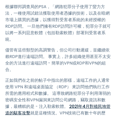
根據聯邦調查局的PSA，「網路犯罪分子使用了蠻力方
法，一種使用試錯法獲取使用者憑據的技術，以及在暗網
市場上購買的憑據，以獲得對受害者系統的未經授權的
RDP訪問。 一旦他們擁有RDP訪問許可權，犯罪分子就可
以將一系列惡意軟體（包括勒索軟體）部署到受害者系
統。
儘管有這些類型的高調警告，但公司行動遲緩，並繼續依
賴RDP進行遠端訪問。 事實上，許多組織使用甚至不太安
全的方法進行遠端訪問 - 簡單的VPN或RDP和VPN的組
合。
正如我們在之前的帖子中指出的那樣，遠端工作的人通常
使用 VPN 和遠端桌面協定 （RDP） 來訪問他們執行工作
所需的應用程式和數據。 這導致網路犯罪分子利用薄弱的
密碼安全性和VPN漏洞來訪問公司網路，竊取資訊和數
據，最糟糕的是 - 注入勒索軟體。
2021年4月對殖民地管
道的駭客攻擊
就是這種情況。VPN技術已有數十年的歷