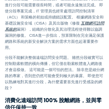
進行分段可能需要很長時間，或者可能永遠無法完成。 即
使分段專案完成，IT 管理員也經常處理訪問控制清單
（ACL） 和策略的初始或持續錯誤配置。 根據網路安全和
基礎設施安全域（CISA）及其出版物《修復
互聯網可訪問
系統的
漏洞》，組織的分散化及其治理流程使得難以協調
漏洞的修復。 CISA進一步指出，預算限制在完全滿足保護
網路和系統的新安全解決方案的需求方面也起著重要作
用。
分段不能解決整個遠端訪問安全問題。 雖然分段確實可以
控制勒索軟體的橫向傳播，但它僅在勒索軟體進入網路後
才會這樣做。 這可能是一個可怕的想法。 除非您是細分網
路的專家，否則您仍然可能會受到極大的暴露。 即使您可
以熟練地對其進行分段，為什麼還要首先進行受感染的網
段？
消費化遠端訪問 100% 脫離網路，並與零
信任保持一致