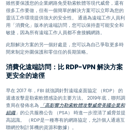
雖然要保護您的企業網路免受勒索軟體等現代威脅，還有
很多工作要做，但有一個簡單的解決方案可以立即為您的
靈活工作環境提供強大的安全性。 通過為遠端工作人員利
用「消費化」版本的遠端訪問，您可以保持盡可能安全和
敏捷，因為所有遠端工作人員都不會接觸網路。
此類解決方案的另一個好處是，您可以為自己爭取更多時
間來制定外圍保護和零信任的長期策略。
消費化遠端訪問：比 RDP-VPN 解決方案
更安全的途徑
早在 2017 年，FBI 就強調針對遠端桌面協定 （RDP） 的
週邊攻擊是勒索軟體感染的主要方法。 2019年底，聯邦調
查局在發佈名為
「高影響力勒索軟體攻擊威脅美國企業和
組織
」的公共服務公告 （PSA） 時進一步澄清了威脅並提
高認識。 （RDP是一種專有的網路協定，允許個人通過互
聯網控制計算機的資源和數據）。