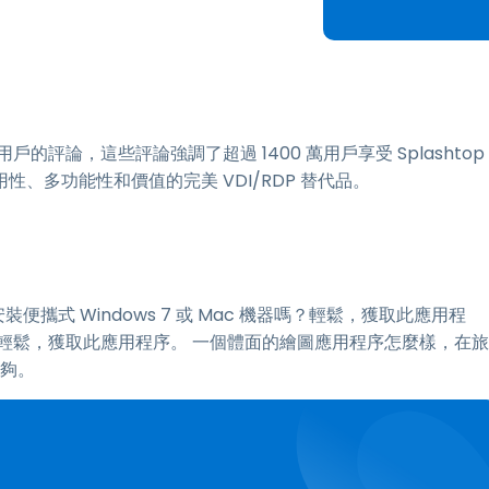
端存取
搭配 Wacom 進行遠端工作
遠端實驗室存取
端點安全
戶的評論，這些評論強調了超過 1400 萬用戶享受 Splashtop
探索所有需求
探索所有
、多功能性和價值的完美 VDI/RDP 替代品。
便攜式 Windows 7 或 Mac 機器嗎？輕鬆，獲取此應用程
輕鬆，獲取此應用程序。 一個體面的繪圖應用程序怎麼樣，在旅
足夠。