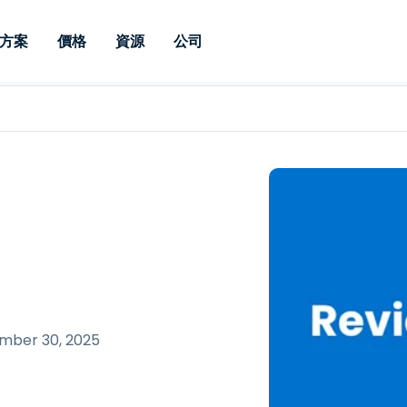
方案
價格
資源
公司
 Support
依照需求
依類型
憑證
Autonomous
Enterprise
依照行業
依照行業
分支機構
Endpoint
專業人員遠端支援
適用於企業級
遠端桌面
部落格
安全性
教育
教育
合作夥伴
Management
修補程式管理功
端支援，具備 S
漏洞與修補程式管理
案例分享
新聞稿
媒體與娛
媒體與娛
客戶
件的形式提供。
管理功能。提供 
IT 專業人員可透過即時修
Prem 選項。
選項。
補程式、自動化技術、完整
使 Intune 如虎添翼
競爭產品比較
獎項
衛生保健
MSP
的可見度和控制能力，遠端
風險與合規
資料表
零售
零售業
監控、管理和保護裝置。
RDP/VPN 替代產品
示範影片
政府與公
科技
VDI / DaaS替代方案
網路研討會
建築與設
用戶端部署
金融與會
查看所有類型
查看所有
mber 30, 2025
IoT 適用的遠端支援
現場支援
透過 RDP /SSH/VNC 進行遠