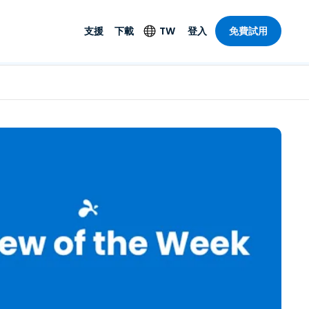
支援
下載
TW
登入
免費試用
支援
安防產品
語言
遠端存取和遠
技術支援
防毒功能
English
SO 和進階
樂
樂
系統狀態
端點偵測和回應
Deutsch
On-Prem
Foxpass Wi-Fi 存取和
Español
控制
Français
零信任安全工作區
部門
Italiano
盾牌（反詐騙）
計
Nederlands
計
Português
產業
所有產品
简体中文
繁體中文