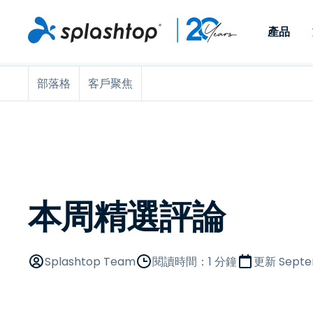
產品
部落格
客戶聚焦
Remote Access
依照角色
依使用個案
公司
Remote
可供個人和小型團隊在任何
可供 IT 
遠端工作
Remote Support
關於
地點，透過任何裝置存取其
裝置。即時
IT 支援和服務台
端點管理
人才招募
工作電腦。
能以附加元
提供 On-
端點管理與安全性
遠端存取
活動
MSPs
遠端學習
聯絡我們
本周精選評論
OEM
查看所有使用案例
Splashtop Team
閱讀時間：1 分鐘
更新
Septe