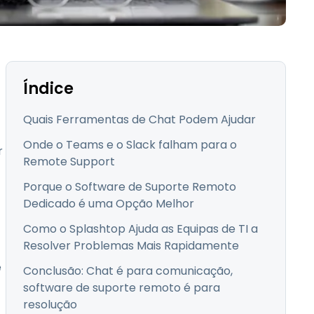
Todos os Produtos
日本語
한국어
ภาษาไทย
Bahasa
Índice
Quais Ferramentas de Chat Podem Ajudar
Onde o Teams e o Slack falham para o
r
todas as
Remote Support
s
Porque o Software de Suporte Remoto
Dedicado é uma Opção Melhor
Como o Splashtop Ajuda as Equipas de TI a
Resolver Problemas Mais Rapidamente
e
Conclusão: Chat é para comunicação,
software de suporte remoto é para
resolução