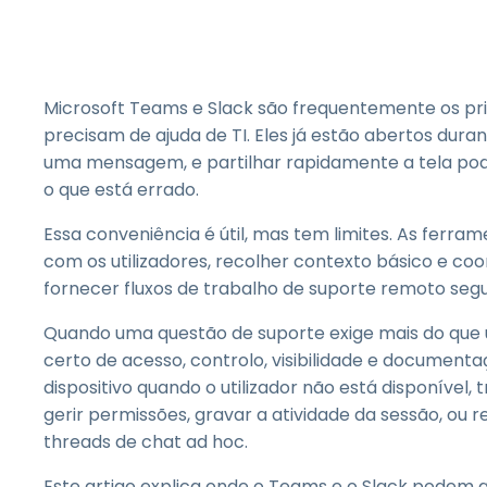
Microsoft Teams e Slack são frequentemente os pri
precisam de ajuda de TI. Eles já estão abertos dura
uma mensagem, e partilhar rapidamente a tela pod
o que está errado.
Essa conveniência é útil, mas tem limites. As ferr
com os utilizadores, recolher contexto básico e co
fornecer fluxos de trabalho de suporte remoto segu
Quando uma questão de suporte exige mais do que u
certo de acesso, controlo, visibilidade e document
dispositivo quando o utilizador não está disponível, 
gerir permissões, gravar a atividade da sessão, o
threads de chat ad hoc.
Este artigo explica onde o Teams e o Slack podem a