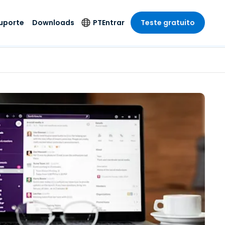
uporte
Downloads
PT
Entrar
Teste gratuito
r
r
s
te
Produtos de
Idioma
Segurança
remoto de
o
o
e técnico
English
rial e
Antivírus
Entretenimento
Entretenimento
 do Sistema
Deutsch
oto com
Detecção e
dade de
Español
Resposta de
to
Endpoint
pção On-
Français
el.
Foxpass Acesso e
e Sector Público
ia
Italiano
Controle Wi-Fi
ra e Design
Nederlands
Espaço de Trabalho
dade e Finanças
Seguro Zero Trust
Português
s os Setores
Shield (Anti-fraude)
简体中文
繁體中文