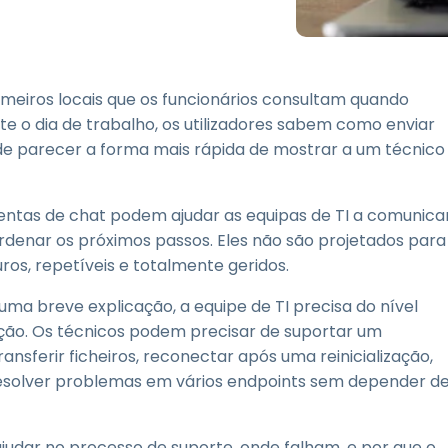
Suporte de Campo
Acesso Remoto via
RDP/SSH/VNC
Trabalho à Distância com
meiros locais que os funcionários consultam quando
a Wacom
nte o dia de trabalho, os utilizadores sabem como enviar
Laboratórios Remotos
e parecer a forma mais rápida de mostrar a um técnico
Segurança de Endpoint
amentas de chat podem ajudar as equipas de TI a comunica
Explore Todas as
Explore 
Necessidades
indústria
ordenar os próximos passos. Eles não são projetados para
ros, repetíveis e totalmente geridos.
ma breve explicação, a equipe de TI precisa do nível
ação. Os técnicos podem precisar de suportar um
transferir ficheiros, reconectar após uma reinicialização,
u resolver problemas em vários endpoints sem depender d
judar no processo de suporte, onde falham, e por que o