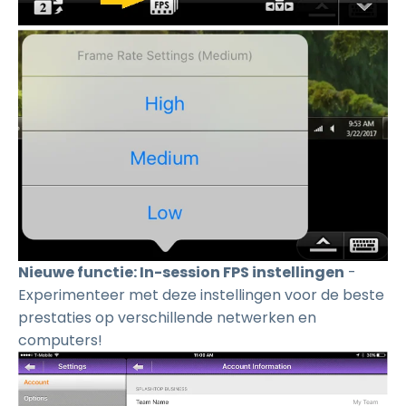
Nieuwe functie: In-session FPS instellingen
-
Experimenteer met deze instellingen voor de beste
prestaties op verschillende netwerken en
computers!