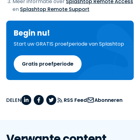
Meer informatie over
Splashtop Remote Access
en
Splashtop Remote Support
Begin nu!
Start uw GRATIS proefperiode van Splashtop
Gratis proefperiode
DELEN
RSS Feed
Abonneren
Verwante content