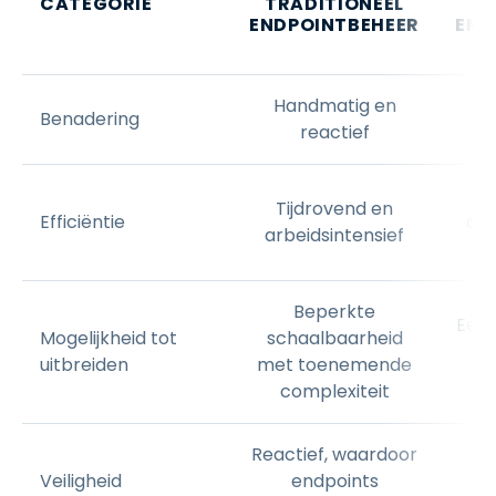
CATEGORIE
TRADITIONEEL
ENDPOINTBEHEER
END
Handmatig en
Benadering
reactief
Tijdrovend en
Efficiëntie
aut
arbeidsintensief
Beperkte
Eenv
Mogelijkheid tot
schaalbaarheid
gr
uitbreiden
met toenemende
complexiteit
Reactief, waardoor
Veiligheid
endpoints
dr