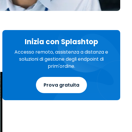
日本語
한국어
ภาษาไทย
Bahasa
Inizia con Splashtop
Accesso remoto, assistenza a distanza e
soluzioni di gestione degli endpoint di
prim'ordine.
tti i settori
Prova gratuita