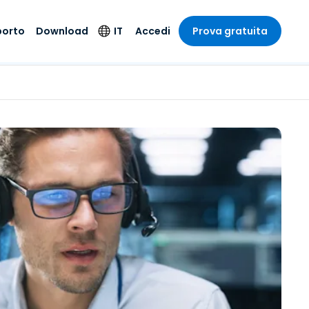
porto
Download
IT
Accedi
Prova gratuita
stria
stria
to
Prodotti per la
Lingua
sicurezza
o e un
e
e
o tecnico
English
oto di
Antivirus
intrattenimento
intrattenimento
l sistema
Deutsch
ale con
Rilevamento degli
ità
a sanitaria
Español
endpoint e risposta
zione on-
ibile.
Français
Accesso e controllo
Wi-Fi Foxpass
ubblico e
ia
Italiano
ivo
Spazio di lavoro
Nederlands
sicuro Zero Trust
ura e Design
Português
Shield (Anti-scam)
 contabilità
 i settori
简体中文
繁體中文
Tutti i prodotti