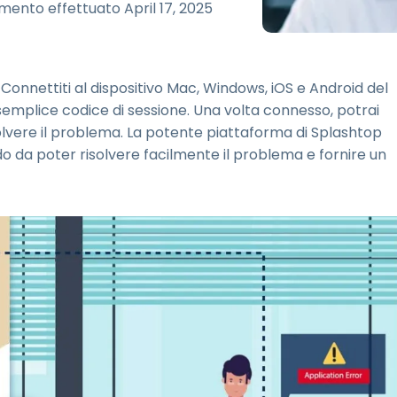
Supporto sul campo
mento effettuato
April 17, 2025
Accesso remoto tramite
RDP/SSH/VNC
Lavoro a distanza con
Connettiti al dispositivo Mac, Windows, iOS e Android del
Wacom
emplice codice di sessione. Una volta connesso, potrai
Accesso remoto al
isolvere il problema. La potente piattaforma di Splashtop
laboratorio
o da poter risolvere facilmente il problema e fornire un
Sicurezza degli endpoint
Esplora tutte le esigenze
Esplora tu