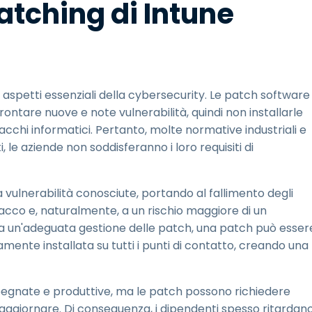
patching di Intune
aspetti essenziali della cybersecurity. Le patch software
ontare nuove e note vulnerabilità, quindi non installarle
ttacchi informatici. Pertanto, molte normative industriali e
le aziende non soddisferanno i loro requisiti di
 vulnerabilità conosciute, portando al fallimento degli
tacco e, naturalmente, a un rischio maggiore di un
a un'adeguata gestione delle patch, una patch può esser
ente installata su tutti i punti di contatto, creando una
pegnate e produttive, ma le patch possono richiedere
aggiornare. Di conseguenza, i dipendenti spesso ritardan