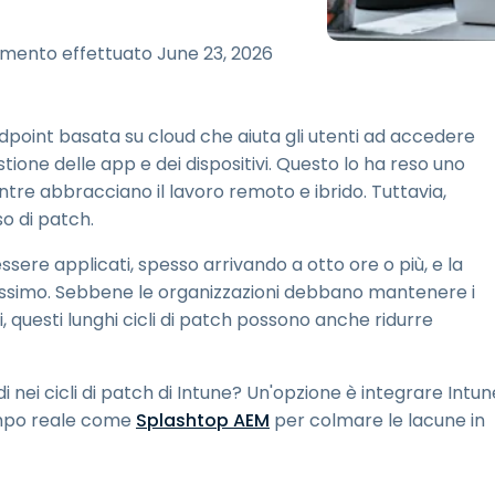
Supporto sul campo
Accesso remoto tramite
mento effettuato
June 23, 2026
RDP/SSH/VNC
Lavoro a distanza con
Wacom
ndpoint basata su cloud che aiuta gli utenti ad accedere
Accesso remoto al
tione delle app e dei dispositivi. Questo lo ha reso uno
laboratorio
re abbracciano il lavoro remoto e ibrido. Tuttavia,
Sicurezza degli endpoint
so di patch.
Esplora tutte le esigenze
Esplora tu
essere applicati, spesso arrivando a otto ore o più, e la
massimo. Sebbene le organizzazioni debbano mantenere i
questi lunghi cicli di patch possono anche ridurre
di nei cicli di patch di Intune? Un'opzione è integrare Intun
empo reale come
Splashtop AEM
per colmare le lacune in