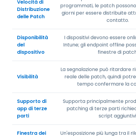
Velocità di
programmati, le patch possono 
Distribuzione
giorni per essere distribuite att
delle Patch
contatto.
Disponibilità
I dispositivi devono essere onl
del
Intune; gli endpoint offline po
dispositivo
finestre di patch
La segnalazione può ritardare ri
Visibilità
reale delle patch, quindi potr
tempo confermare la co
Supporto di
Supporta principalmente prodot
app di terze
patching di terze parti richi
parti
script aggiuntivi
Finestra dei
Un'esposizione più lunga tra il ri