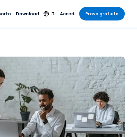
porto
Download
IT
Accedi
Prova gratuita
stria
stria
to
Prodotti per la
Lingua
sicurezza
o e un
e
e
o tecnico
English
oto di
Antivirus
intrattenimento
intrattenimento
l sistema
Deutsch
ale con
Rilevamento degli
ità
a sanitaria
Español
endpoint e risposta
zione on-
ibile.
Français
Accesso e controllo
Wi-Fi Foxpass
ubblico e
ia
Italiano
ivo
Spazio di lavoro
Nederlands
sicuro Zero Trust
ura e Design
Português
Shield (Anti-scam)
 contabilità
 i settori
简体中文
繁體中文
Tutti i prodotti