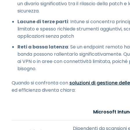
un divario significativo tra il rilascio della patch 
sicurezza.
Lacune di terze parti
: Intune si concentra princi
limitato e spesso richiede strumenti aggiuntivi, sc
applicazioni senza patch
Reti a bassa latenza
: Se un endpoint remoto ha 
banda possono rallentarlo significativamente. Qu
ai VPN o in aree con connettività limitata, poiché
bisogno.
Quando si confronta con
soluzioni di gestione dell
ed efficienza diventa chiara:
Microsoft Intun
Dipendenti da scansioni 