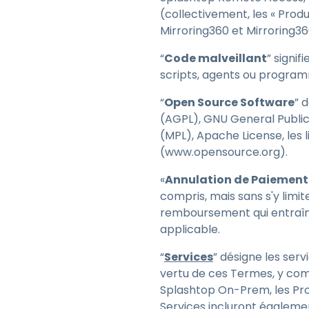
(collectivement, les « Prod
Mirroring360 et Mirroring360
“
Code malveillant
” signif
scripts, agents ou programm
“
Open Source Software
” 
(AGPL), GNU General Public 
(MPL), Apache License, les 
(www.opensource.org).
«
Annulation de Paiement
compris, mais sans s'y limit
remboursement qui entraîn
applicable.
“
Services
” désigne les serv
vertu de ces Termes, y com
Splashtop On-Prem, les Pro
Services incluront égaleme