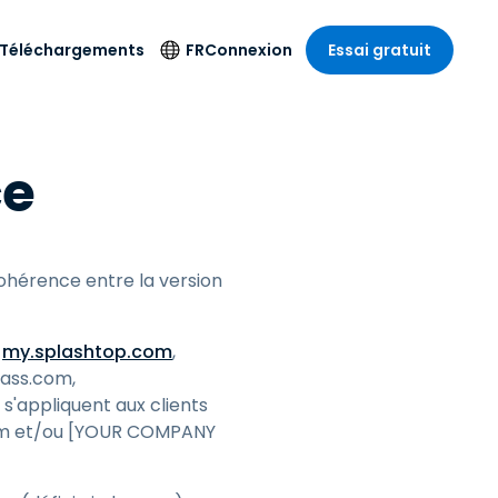
Téléchargements
FR
Connexion
Essai gratuit
strie
strie
Langue
Produits de
ce
sécurité
s à
ique
n
n
res
English
ne
Antivirus
e
 Divertissements
 Divertissements
Deutsch
e de
Détection et
sionnelle
ecine
Español
réponse sur les
estion
cohérence entre la version
terminaux
ce
ce
on sur
Français
e
Accès et contrôle
ation et secteur
gie
Italiano
Wi-Fi Foxpass
t
my.splashtop.com
,
Nederlands
Espace de travail
ass.com,
ure & Design
sécurisé Zero Trust
s'appliquent aux clients
Português
et comptabilité
com et/ou [YOUR COMPANY
 les secteurs
Shield (Anti-
简体中文
arnaque)
繁體中文