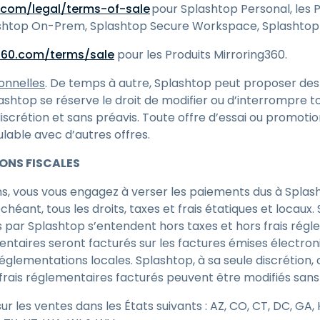
.com/legal/terms-of-sale
pour Splashtop Personal, les P
shtop On-Prem, Splashtop Secure Workspace, Splashtop 
360.com/terms/sale
pour les Produits Mirroring360.
onnelles
. De temps à autre, Splashtop peut proposer des 
ashtop se réserve le droit de modifier ou d’interrompre to
scrétion et sans préavis. Toute offre d’essai ou promotion
ulable avec d’autres offres.
IONS FISCALES
s, vous vous engagez à verser les paiements dus à Splash
chéant, tous les droits, taxes et frais étatiques et locaux. 
ués par Splashtop s’entendent hors taxes et hors frais rég
ementaires seront facturés sur les factures émises élect
glementations locales. Splashtop, à sa seule discrétion,
s frais réglementaires facturés peuvent être modifiés sans
r les ventes dans les États suivants : AZ, CO, CT, DC, GA, H