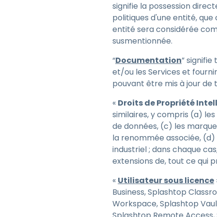
signifie la possession direc
politiques d'une entité, que
entité sera considérée comm
susmentionnée.
“
Documentation
” signifi
et/ou les Services et fourni
pouvant être mis à jour de
«
Droits de Propriété Intel
similaires, y compris (a) les
de données, (c) les marqu
la renommée associée, (d) 
industriel ; dans chaque ca
extensions de, tout ce qui 
«
Utilisateur sous licence
Business, Splashtop Classr
Workspace, Splashtop Vaul
Splashtop Remote Access, 