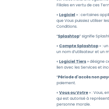
Filiales en vertu de ces Ter
«
Logiciel
» : certaines app
que Vous puissiez utiliser 
Conditions.
“
Splashtop
” signifie Splash
«
Compte Splashtop
» : u
un nom d’utilisateur et un 
«
Logiciel Tiers
» désigne ce
lien avec les Services et inc
“
Période d'accès non pay
paiement.
«
Vous ou Votre
» : Vous, 
qui est autorisé à représen
personne morale.