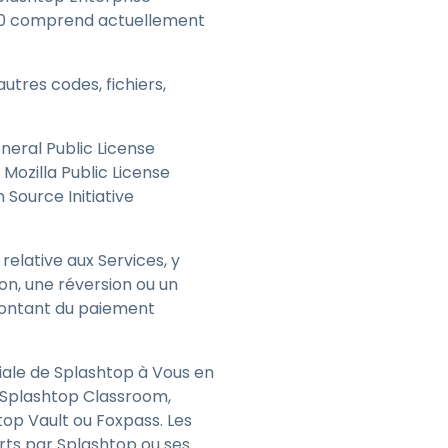
g360 comprend actuellement
utres codes, fichiers,
eneral Public License
Mozilla Public License
 Source Initiative
relative aux Services, y
ion, une réversion ou un
montant du paiement
iliale de Splashtop à Vous en
, Splashtop Classroom,
op Vault ou Foxpass. Les
rts par Splashtop ou ses