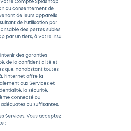
de Votre Compte Splashtop
ntion du consentement de
ovenant de leurs appareils
ltant de l’utilisation par
ponsable des pertes subies
p par un tiers, à Votre insu
ntenir des garanties
, de la confidentialité et
sez que, nonobstant toutes
 l’internet offre la
également aux Services et
ntialité, la sécurité,
ystème connecté ou
 adéquates ou suffisantes.
les Services, Vous acceptez
te :