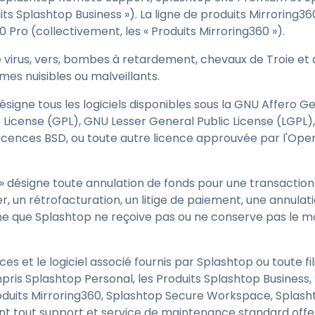
uits Splashtop Business »). La ligne de produits Mirrorin
 Pro (collectivement, les « Produits Mirroring360 »).
ie virus, vers, bombes à retardement, chevaux de Troie et a
es nuisibles ou malveillants.
désigne tous les logiciels disponibles sous la GNU Affero G
License (GPL), GNU Lesser General Public License (LGPL), 
licences BSD, ou toute autre licence approuvée par l'Open
» désigne toute annulation de fonds pour une transaction 
er, un rétrofacturation, un litige de paiement, une annulat
e que Splashtop ne reçoive pas ou ne conserve pas le 
ices et le logiciel associé fournis par Splashtop ou toute f
pris Splashtop Personal, les Produits Splashtop Business
duits Mirroring360, Splashtop Secure Workspace, Splasht
nt tout support et service de maintenance standard offe