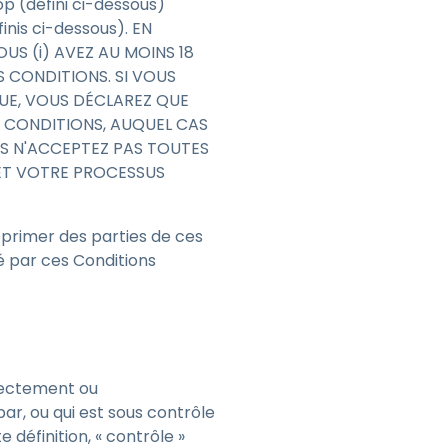
op (défini ci-dessous)
日本語
Tous les produits
inis ci-dessous). EN
한국어
S (i) AVEZ AU MOINS 18
ES CONDITIONS. SI VOUS
ภาษาไทย
QUE, VOUS DÉCLAREZ QUE
Bahasa
S CONDITIONS, AUQUEL CAS
OUS N'ACCEPTEZ PAS TOUTES
ET VOTRE PROCESSUS
upprimer des parties de ces
 les secteurs
é par ces Conditions
é
irectement ou
par, ou qui est sous contrôle
définition, « contrôle »