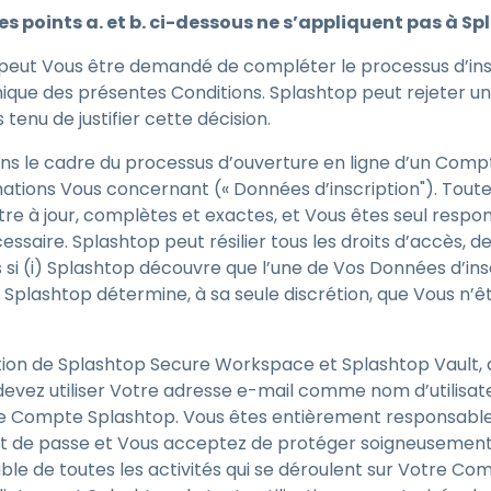
les points a. et b. ci-dessous ne s’appliquent pas à 
, il peut Vous être demandé de compléter le processus d’ins
que des présentes Conditions. Splashtop peut rejeter une 
 tenu de justifier cette décision.
ans le cadre du processus d’ouverture en ligne d’un Com
mations Vous concernant (« Données d’inscription"). Toute
tre à jour, complètes et exactes, et Vous êtes seul respon
ssaire. Splashtop peut résilier tous les droits d’accès, de 
s si (i) Splashtop découvre que l’une de Vos Données d’ins
) Splashtop détermine, à sa seule discrétion, que Vous n’ête
ption de Splashtop Secure Workspace et Splashtop Vault,
s devez utiliser Votre adresse e-mail comme nom d’utilisat
e Compte Splashtop. Vous êtes entièrement responsable
ot de passe et Vous acceptez de protéger soigneusement t
le de toutes les activités qui se déroulent sur Votre Co