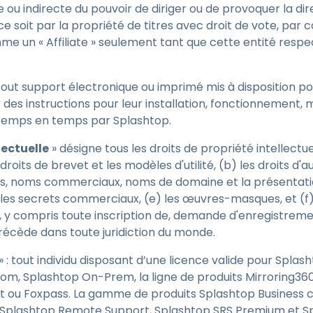
te ou indirecte du pouvoir de diriger ou de provoquer la dir
 ce soit par la propriété de titres avec droit de vote, pa
e un « Affiliate » seulement tant que cette entité respec
e tout support électronique ou imprimé mis à disposition 
r des instructions pour leur installation, fonctionnement, 
 temps en temps par Splashtop.
lectuelle
» désigne tous les droits de propriété intellectu
 droits de brevet et les modèles d'utilité, (b) les droits d'
es, noms commerciaux, noms de domaine et la présentati
les secrets commerciaux, (e) les œuvres-masques, et (f) 
s, y compris toute inscription de, demande d'enregistrem
précède dans toute juridiction du monde.
» : tout individu disposant d’une licence valide pour Spla
oom, Splashtop On-Prem, la ligne de produits Mirroring36
t ou Foxpass. La gamme de produits Splashtop Business
Splashtop Remote Support, Splashtop SRS Premium et Sp