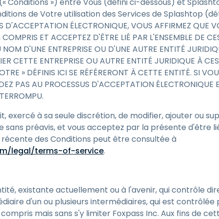
 (« Conditions ») entre Vous (défini ci-dessous) et Splasht
Assistance sur le terrain
itions de Votre utilisation des Services de Splashtop (déf
 D'ACCEPTATION ÉLECTRONIQUE, VOUS AFFIRMEZ QUE VOU
Accès à distance via
RDP/SSH/VNC
LU, COMPRIS ET ACCEPTEZ D'ÊTRE LIÉ PAR L'ENSEMBLE DE C
 NOM D'UNE ENTREPRISE OU D'UNE AUTRE ENTITÉ JURIDI
Travail à distance avec
Wacom
LIER CETTE ENTREPRISE OU AUTRE ENTITÉ JURIDIQUE À CE
VOTRE » DÉFINIS ICI SE RÉFÉRERONT À CETTE ENTITÉ. SI V
Accès virtuel aux salles
ÉDEZ PAS AU PROCESSUS D'ACCEPTATION ÉLECTRONIQUE 
informatiques
NTERROMPU.
Sécurité des points
terminaux
t, exercé à sa seule discrétion, de modifier, ajouter ou s
Voir tous
 sans préavis, et vous acceptez par la présente d'être li
Voir tous les besoins
d’activit
us récente des Conditions peut être consultée à
m/legal/terms-of-service
.
tité, existante actuellement ou à l'avenir, qui contrôle d
diaire d'un ou plusieurs intermédiaires, qui est contrôlée 
mpris mais sans s'y limiter Foxpass Inc. Aux fins de cette 