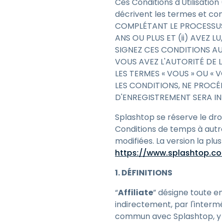
Ces Conditions d'Utilisation
décrivent les termes et cond
COMPLÉTANT LE PROCESSUS
ANS OU PLUS ET (ii) AVEZ 
SIGNEZ CES CONDITIONS AU
VOUS AVEZ L'AUTORITÉ DE 
LES TERMES « VOUS » OU « 
LES CONDITIONS, NE PROC
D'ENREGISTREMENT SERA I
Splashtop se réserve le droi
Conditions de temps à autre
modifiées. La version la pl
https://www.splashtop.co
1. DÉFINITIONS
“
Affiliate
” désigne toute en
indirectement, par l'intermé
commun avec Splashtop, y co