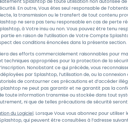
iatement Splashtop de toute utilisation non autorisée 
 sécurité. En outre, Vous êtes seul responsable de l’obte
llecte, la transmission ou le transfert de tout contenu pr
plashtop ne sera pas tenu responsable en cas de perte résu
plashtop, à Votre insu ou non. Vous pouvez être tenu res
partie en raison de l’utilisation de Votre Compte Splashto
spect des conditions énoncées dans la présente section.
oiera des efforts commercialement raisonnables pour mai
t techniques appropriées pour la protection de la sécurité
d’inscription. Nonobstant ce qui précède, vous reconnais
éployées par Splashtop, l’utilisation de, ou la connexion à,
 autorisés de contourner ces précautions et d’accéder ill
plashtop ne peut pas garantir et ne garantit pas la confide
té de toute information transmise ou stockée dans tout s
autrement, ni que de telles précautions de sécurité seront
tion du Logiciel
. Lorsque Vous vous abonnez pour utiliser 
Splashtop, qui peuvent être consultées à l’adresse suivan