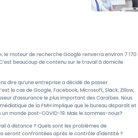
Assistance sur le terrain
Accès à distance via
RDP/SSH/VNC
Travail à distance avec
Wacom
Accès virtuel aux salles
informatiques
 », le moteur de recherche Google renverra environ 7 170
 C’est beaucoup de contenu sur le travail à domicile
Sécurité des points
terminaux
Voir tous
s dire qu’une entreprise a décidé de passer
Voir tous les besoins
d’activit
est le cas de Google, Facebook, Microsoft, Slack, Zillow,
sseur d’assurance le plus important des Caraïbes. Nous
médiatique de la FMH implique que le bureau disparaît et
ns un monde post-COVID-19. Mais le sommes-nous?
avail à distance ? Quels sont les problèmes de
es seront confrontées après le contrôle d'identité ?