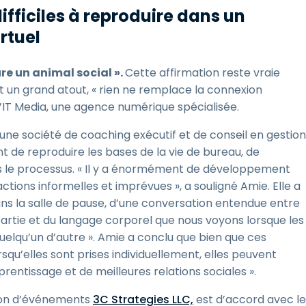
difficiles à reproduire dans un
rtuel
re un animal social ».
Cette affirmation reste vraie
t un grand atout, « rien ne remplace la connexion
d’IT Media, une agence numérique spécialisée.
 une société de coaching exécutif et de conseil en gestion
t de reproduire les bases de la vie de bureau, de
 le processus. « Il y a énormément de développement
ractions informelles et imprévues », a souligné Amie. Elle a
s dans la salle de pause, d’une conversation entendue entre
artie et du langage corporel que nous voyons lorsque les
elqu’un d’autre ». Amie a conclu que bien que ces
qu’elles sont prises individuellement, elles peuvent
prentissage et de meilleures relations sociales ».
tion d’événements
3C Strategies LLC,
est d’accord avec le