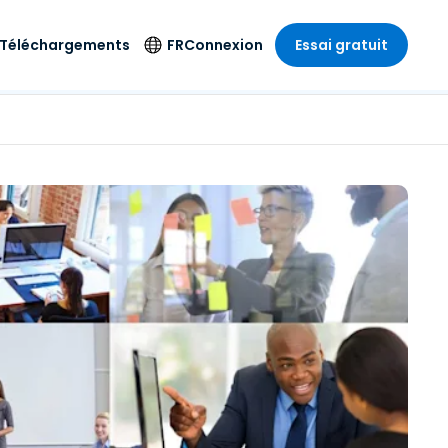
Téléchargements
FR
Connexion
Essai gratuit
strie
strie
Langue
Produits de
sécurité
s à
ique
n
n
res
English
ne
Antivirus
e
 Divertissements
 Divertissements
Deutsch
e de
Détection et
sionnelle
ecine
Español
réponse sur les
estion
terminaux
ce
ce
on sur
Français
e
Accès et contrôle
ation et secteur
gie
Italiano
Wi-Fi Foxpass
Nederlands
Espace de travail
ure & Design
sécurisé Zero Trust
Português
et comptabilité
 les secteurs
Shield (Anti-
简体中文
arnaque)
繁體中文