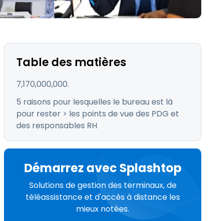
日本語
Tous les produits
한국어
ภาษาไทย
Bahasa
Table des matières
7,170,000,000.
5 raisons pour lesquelles le bureau est là
pour rester > les points de vue des PDG et
 les secteurs
des responsables RH
é
Démarrez avec Splashtop
Solutions de gestion des terminaux, de
téléassistance et d'accès à distance les
mieux notées.