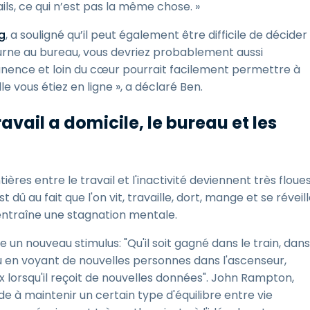
ls, ce qui n’est pas la même chose. »
g
, a souligné qu’il peut également être difficile de décider
urne au bureau, vous devriez probablement aussi
anence et loin du cœur pourrait facilement permettre à
e vous étiez en ligne », a déclaré Ben.
ravail a domicile, le bureau et les
ières entre le travail et l'inactivité deviennent très floues
û au fait que l'on vit, travaille, dort, mange et se réveil
entraîne une stagnation mentale.
 un nouveau stimulus: "Qu'il soit gagné dans le train, dans
 ou en voyant de nouvelles personnes dans l'ascenseur,
lorsqu'il reçoit de nouvelles données". John Rampton,
de à maintenir un certain type d'équilibre entre vie