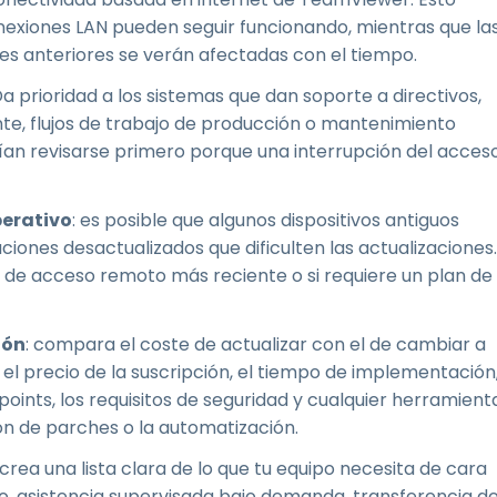
exiones LAN pueden seguir funcionando, mientras que la
es anteriores se verán afectadas con el tiempo.
Da prioridad a los sistemas que dan soporte a directivos,
te, flujos de trabajo de producción o mantenimiento
erían revisarse primero porque una interrupción del acces
perativo
: es posible que algunos dispositivos antiguos
iones desactualizados que dificulten las actualizaciones.
 de acceso remoto más reciente o si requiere un plan de
ión
: compara el coste de actualizar con el de cambiar a
el precio de la suscripción, el tiempo de implementación
points, los requisitos de seguridad y cualquier herramient
ión de parches o la automatización.
 crea una lista clara de lo que tu equipo necesita de cara
do, asistencia supervisada bajo demanda, transferencia d