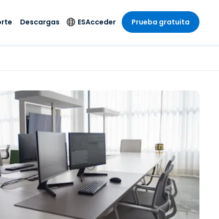
rte
Descargas
ES
Acceder
Prueba gratuita
stria
stria
s
Idioma
Productos de
seguridad
remoto de
écnico
n
n
English
ial y
Antivirus
l sistema
 entretenimiento
 entretenimiento
Deutsch
to con
Detección y
dad de
 médica
Español
respuesta de puntos
zada.
finales
 por menor
 por menor
isponible.
Français
Acceso y control de
y sector público
ía
Italiano
Wi-Fi de Foxpass
ura y Diseño
Nederlands
Espacio de trabajo
y contabilidad
seguro Zero Trust
Português
s los sectores
Shield (Antiestafa)
简体中文
繁體中文