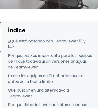
Todos los
日本語
productos
한국어
ภาษาไทย
1
Bahasa
Índice
e
¿Qué está pasando con TeamViewer 13 y
14?
n.
todos los
Por qué esto es importante para los equipos
de TI que todavía usan versiones antiguas
de TeamViewer
Lo que los equipos de TI deberían auditar
antes de la fecha límite
Qué buscar en una alternativa a
TeamViewer
Por qué deberías evaluar juntos el acceso