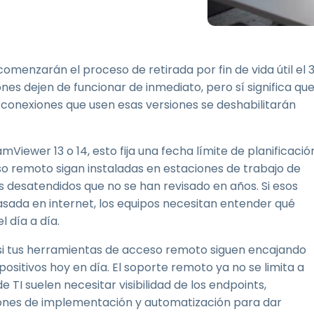
Soporte sobre el terreno
Acceso remoto a través
de RDP/SSH/VNC
Teletrabajar con Wacom
menzarán el proceso de retirada por fin de vida útil el 3
Acceso Remoto a
ones dejen de funcionar de inmediato, pero sí significa qu
Laboratorio
s conexiones que usen esas versiones se deshabilitarán
Seguridad del punto final
iewer 13 o 14, esto fija una fecha límite de planificació
Explorar todas las
Explorar 
necesidades
sectores
o remoto sigan instaladas en estaciones de trabajo de
s desatendidos que no se han revisado en años. Si esos
sada en internet, los equipos necesitan entender qué
 día a día.
i tus herramientas de acceso remoto siguen encajando
positivos hoy en día. El soporte remoto ya no se limita a
e TI suelen necesitar visibilidad de los endpoints,
ciones de implementación y automatización para dar