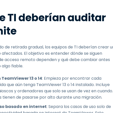
e TI deberían auditar
mite
o de retirada gradual, los equipos de TI deberían crear u
ajo afectados. El objetivo es entender dónde se siguen
os de acceso remoto dependen y qué debe cambiar antes
algo fiable.
n TeamViewer 13 o 14
: Empieza por encontrar cada
ida que aún tenga TeamViewer 13 o 14 instalado. Incluye
uioscos y ordenadores que solo se usan de vez en cuando.
es tienen de pasarse por alto durante una migración.
so basado en internet
: Separa los casos de uso solo de
conectividad basada en internet de TeamViewer. Esto