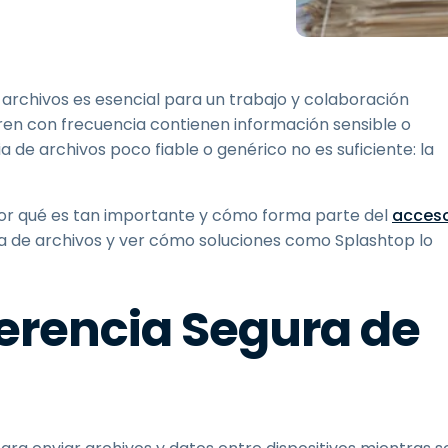
Soporte sobre el terreno
Acceso remoto a través
de RDP/SSH/VNC
Teletrabajar con Wacom
archivos es esencial para un trabajo y colaboración
Acceso Remoto a
ieren con frecuencia contienen información sensible o
Laboratorio
 de archivos poco fiable o genérico no es suficiente: la
Seguridad del punto final
 por qué es tan importante y cómo forma parte del
Explorar todas las
Explorar 
acces
necesidades
sectores
ra de archivos y ver cómo soluciones como Splashtop lo
ferencia Segura de