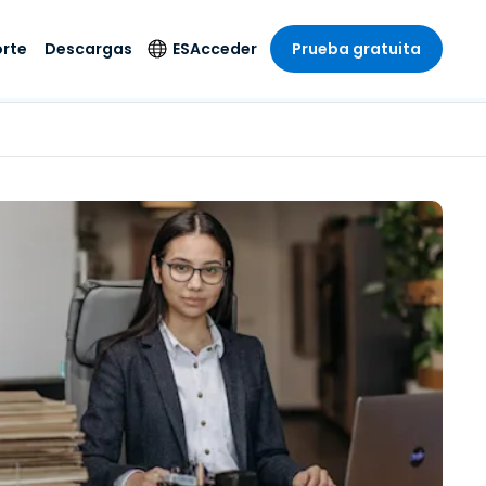
rte
Descargas
ES
Acceder
Prueba gratuita
stria
stria
s
Idioma
Productos de
seguridad
remoto de
écnico
n
n
English
ial y
Antivirus
l sistema
 entretenimiento
 entretenimiento
Deutsch
to con
Detección y
dad de
 médica
Español
respuesta de puntos
zada.
finales
 por menor
 por menor
isponible.
Français
Acceso y control de
y sector público
ía
Italiano
Wi-Fi de Foxpass
ura y Diseño
Nederlands
Espacio de trabajo
y contabilidad
seguro Zero Trust
Português
s los sectores
Shield (Antiestafa)
简体中文
繁體中文