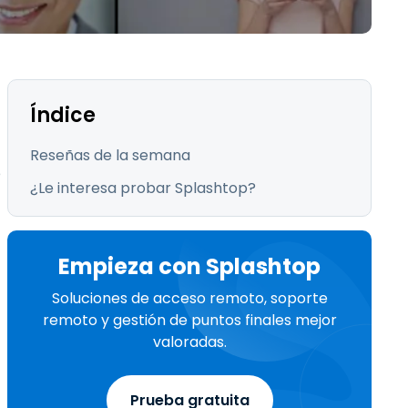
Todos los
日本語
productos
한국어
ภาษาไทย
Bahasa
Índice
Reseñas de la semana
e
¿Le interesa probar Splashtop?
todos los
Empieza con Splashtop
Soluciones de acceso remoto, soporte
remoto y gestión de puntos finales mejor
valoradas.
Prueba gratuita