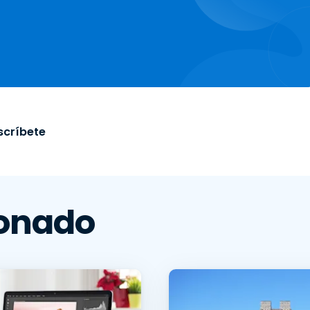
scríbete
ionado