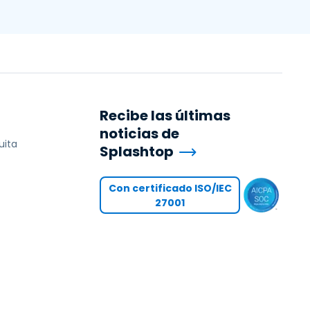
Recibe las últimas
noticias de
uita
Splashtop
Con certificado ISO/IEC
27001