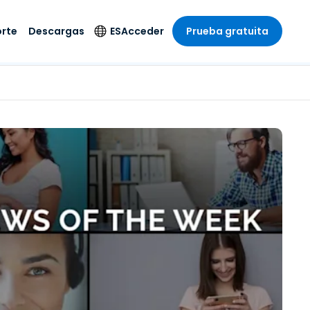
rte
Descargas
ES
Acceder
Prueba gratuita
stria
stria
s
Idioma
Productos de
seguridad
remoto de
écnico
n
n
English
ial y
Antivirus
l sistema
 entretenimiento
 entretenimiento
Deutsch
to con
Detección y
dad de
 médica
Español
respuesta de puntos
zada.
finales
 por menor
 por menor
isponible.
Français
Acceso y control de
y sector público
ía
Italiano
Wi-Fi de Foxpass
ura y Diseño
Nederlands
Espacio de trabajo
y contabilidad
seguro Zero Trust
Português
s los sectores
Shield (Antiestafa)
简体中文
繁體中文