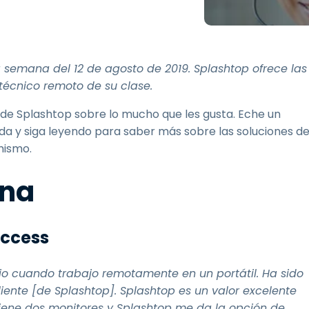
Soporte sobre el terreno
Acceso remoto a través
de RDP/SSH/VNC
Teletrabajar con Wacom
a semana del 12 de agosto de 2019. Splashtop ofrece las
Acceso Remoto a
 técnico remoto de su clase.
Laboratorio
e Splashtop sobre lo mucho que les gusta. Eche un
Seguridad del punto final
ada y siga leyendo para saber más sobre las soluciones d
mismo.
Explorar todas las
Explorar 
necesidades
sectores
ana
Access
io cuando trabajo remotamente en un portátil. Ha sido
cliente [de Splashtop]. Splashtop es un valor excelente
iene dos monitores y Splashtop me da la opción de