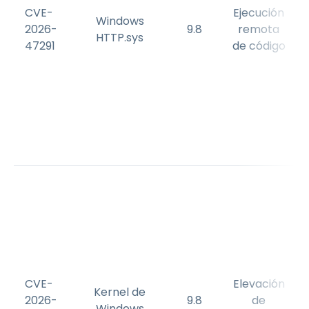
CVE-
Ejecución
Windows
2026-
9.8
remota
HTTP.sys
47291
de código
CVE-
Elevación
Kernel de
2026-
9.8
de
Windows