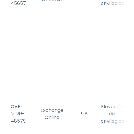
45657
privilegios
CVE-
Elevación
Exchange
2026-
9.8
de
Online
48579
privilegios