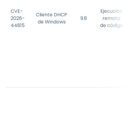
CVE-
Ejecución
Cliente DHCP
2026-
9.8
remota
de Windows
44815
de código