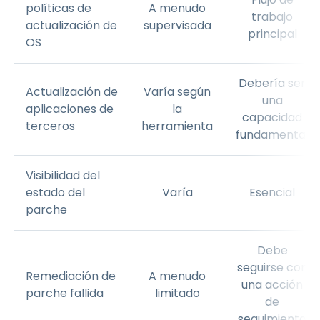
políticas de
A menudo
trabajo
actualización de
supervisada
principal
OS
Debería ser
Actualización de
Varía según
una
aplicaciones de
la
capacidad
terceros
herramienta
fundamental
Visibilidad del
estado del
Varía
Esencial
parche
Debe
seguirse con
Remediación de
A menudo
una acción
parche fallida
limitado
de
seguimiento