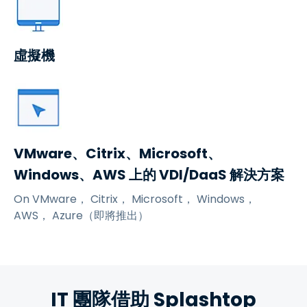
虛擬機
VMware、Citrix、Microsoft、
Windows、AWS 上的 VDI/DaaS 解決方案
On
VMware
， Citrix， Microsoft， Windows，
AWS， Azure（即將推出）
IT 團隊借助 Splashtop