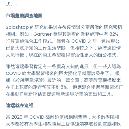
式。」
市場趨勢調查地圖
Splashtop 的研究結果與在後疫情辦公室所做的研究密切
相關。例如，Gartner 發現其調查的業務經理中有 82%
打算實施混合工作模式。儘管在 COVID 之前，遠端辦公
已是大眾所知的工作生活型態，但相較之下，經歷過疫情
大流行後，現在的員工希望獲得靈活性更大的辦公模式。
雖然遠端學習肯定有一些廣為人知的進展，但一些人認為
COVID 給大學學習帶來的巨大變化早就應該發生了。 根
據《
哈佛商業評論
》最近的一篇文章，高等教育機構歷來
在IT上花費的運營預算不到5%。 適應混合學習等新需求正
在推動IT重新評估支援這種新環境所需的支出和工具。
遠端就在這裡
當 2020 年 COVID 隔離迫使機構關閉時，大多數學院和
大學都沒有為學生和教職員工提供遠端存取校園電腦和軟