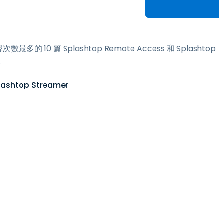
端存取
搭配 Wacom 進行遠端工作
遠端實驗室存取
數最多的 10 篇 Splashtop Remote Access 和 Splashtop
端點安全
）。
探索所有需求
探索所有
top Streamer