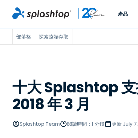
產品
部落格
探索遠端存取
Remote Access
依照角色
依使用個案
公司
Remote
可供個人和小型團隊在任何
可供 IT 
遠端工作
Remote Support
關於
地點，透過任何裝置存取其
裝置。即時
IT 支援和服務台
端點管理
人才招募
工作電腦。
能以附加元
提供 On-
端點管理與安全性
遠端存取
活動
MSPs
遠端學習
聯絡我們
十大 Splashtop 
OEM
2018 年 3 月
查看所有使用案例
Splashtop Team
閱讀時間：1 分鐘
更新
July 7