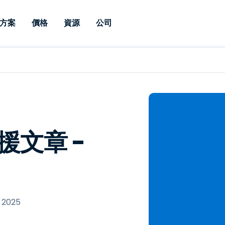
方案
價格
資源
公司
 Support
依照需求
依類型
憑證
Autonomous
Enterprise
依照行業
依照行業
分支機構
Endpoint
專業人員遠端支援
適用於企業級
遠端桌面
部落格
安全性
教育
教育
合作夥伴
Management
修補程式管理功
端支援，具備 S
漏洞與修補程式管理
案例分享
新聞稿
媒體與娛
媒體與娛
客戶
件的形式提供。
管理功能。提供 
IT 專業人員可透過即時修
Prem 選項。
選項。
補程式、自動化技術、完整
使 Intune 如虎添翼
競爭產品比較
獎項
衛生保健
MSP
的可見度和控制能力，遠端
風險與合規
資料表
零售
零售業
支援文章 -
監控、管理和保護裝置。
RDP/VPN 替代產品
示範影片
政府與公
科技
VDI / DaaS替代方案
網路研討會
建築與設
用戶端部署
金融與會
查看所有類型
查看所有
IoT 適用的遠端支援
, 2025
現場支援
透過 RDP /SSH/VNC 進行遠