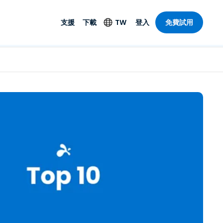
支援
下載
TW
登入
免費試用
支援
安防產品
語言
遠端存取和遠
技術支援
防毒功能
English
SO 和進階
樂
樂
系統狀態
端點偵測和回應
Deutsch
On-Prem
Foxpass Wi-Fi 存取和
Español
控制
Français
零信任安全工作區
部門
Italiano
盾牌（反詐騙）
計
Nederlands
計
Português
產業
所有產品
简体中文
繁體中文