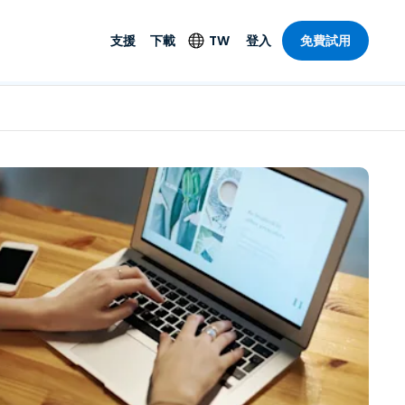
支援
下載
TW
登入
免費試用
支援
安防產品
語言
遠端存取和遠
技術支援
防毒功能
English
SO 和進階
樂
樂
系統狀態
端點偵測和回應
Deutsch
On-Prem
Foxpass Wi-Fi 存取和
Español
控制
Français
零信任安全工作區
部門
Italiano
盾牌（反詐騙）
計
Nederlands
計
Português
產業
所有產品
简体中文
繁體中文