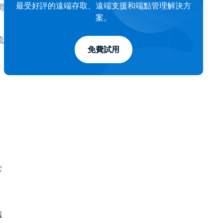
最受好評的遠端存取、遠端支援和端點管理解決方
間
案。
流
免費試用
套
信