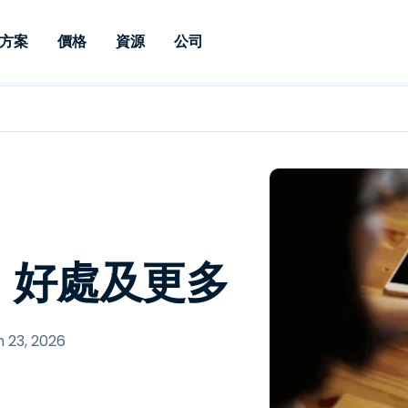
方案
價格
資源
公司
 Support
依照需求
依類型
憑證
Autonomous
Enterprise
依照行業
依照行業
分支機構
Endpoint
專業人員遠端支援
適用於企業級
遠端桌面
部落格
安全性
教育
教育
合作夥伴
Management
修補程式管理功
端支援，具備 S
漏洞與修補程式管理
案例分享
新聞稿
媒體與娛
媒體與娛
客戶
件的形式提供。
管理功能。提供 
IT 專業人員可透過即時修
Prem 選項。
選項。
補程式、自動化技術、完整
使 Intune 如虎添翼
競爭產品比較
獎項
衛生保健
MSP
的可見度和控制能力，遠端
風險與合規
資料表
零售
零售業
監控、管理和保護裝置。
：好處及更多
RDP/VPN 替代產品
示範影片
政府與公
科技
VDI / DaaS替代方案
網路研討會
建築與設
用戶端部署
金融與會
查看所有類型
查看所有
 23, 2026
IoT 適用的遠端支援
現場支援
透過 RDP /SSH/VNC 進行遠