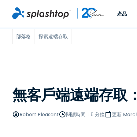
產品
部落格
探索遠端存取
Remote Access
依照角色
依使用個案
公司
Remote
可供個人和小型團隊在任何
可供 IT 
遠端工作
Remote Support
關於
地點，透過任何裝置存取其
裝置。即時
IT 支援和服務台
端點管理
人才招募
工作電腦。
能以附加元
提供 On-
端點管理與安全性
遠端存取
活動
MSPs
遠端學習
聯絡我們
無客戶端遠端存取
OEM
查看所有使用案例
Robert Pleasant
閱讀時間：5 分鐘
更新
March