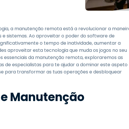
Suporte de Campo
Acesso Remoto via
RDP/SSH/VNC
Trabalho à Distância com
ogia, a manutenção remota está a revolucionar a maneir
a Wacom
e sistemas. Ao aproveitar o poder do software de
Laboratórios Remotos
nificativamente o tempo de inatividade, aumentar a
Segurança de Endpoint
es aproveitar esta tecnologia que muda os jogos no seu
os essenciais da manutenção remota, exploraremos as
Explore Todas as
Explore 
s de especialistas para te ajudar a dominar este aspeto
Necessidades
indústria
e para transformar as tuas operações e desbloquear
 de Manutenção