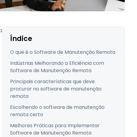
Todos os Produtos
日本語
한국어
ภาษาไทย
a
Bahasa
Índice
O que é o Software de Manutenção Remota
Indústrias Melhorando a Eficiência com
todas as
Software de Manutenção Remota
s
Principais características que deve
procurar no software de manutenção
remota
Escolhendo o software de manutenção
remota certo
Melhores Práticas para Implementar
Software de Manutenção Remota