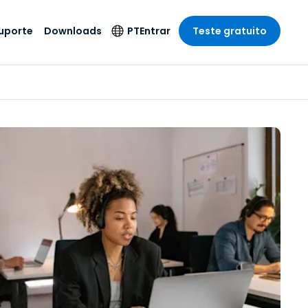
uporte
Downloads
PT
Entrar
Teste gratuito
r
r
s
te
Produtos de
Idioma
Segurança
remoto de
o
o
e técnico
English
rial e
Antivírus
Entretenimento
Entretenimento
 do Sistema
Deutsch
oto com
Detecção e
dade de
Español
Resposta de
to
Endpoint
pção On-
Français
el.
Foxpass Acesso e
e Sector Público
ia
Italiano
Controle Wi-Fi
ra e Design
Nederlands
Espaço de Trabalho
dade e Finanças
Seguro Zero Trust
Português
s os Setores
Shield (Anti-fraude)
简体中文
繁體中文